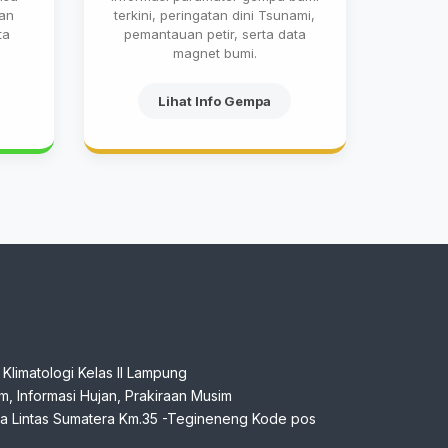
jan
terkini, peringatan dini Tsunami,
ta
pemantauan petir, serta data
magnet bumi.
Lihat Info Gempa
n Klimatologi Kelas II Lampung
klim, Informasi Hujan, Prakiraan Musim
aya Lintas Sumatera Km.35 -Tegineneng Kode pos