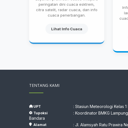
peringatan dini cuaca esktrem,
In
citra satelit, radar cuaca, dan info
la
cuaca penerbangan.
cuac
Lihat Info Cuaca
TENTANG KAMI
: Stasiun Meteorologi Kelas 1
UPT
: Koordinator BMKG Lampung,
Tupoksi
Bandara
: Jl. Alamsyah Ratu Prawira N
Alamat