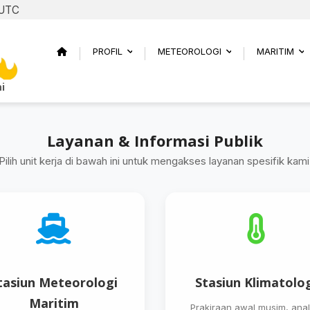
 UTC
PROFIL
METEOROLOGI
MARITIM
...
...
..
i
Layanan & Informasi Publik
Pilih unit kerja di bawah ini untuk mengakses layanan spesifik kami
tasiun Meteorologi
Stasiun Klimatolo
Maritim
Prakiraan awal musim, anal