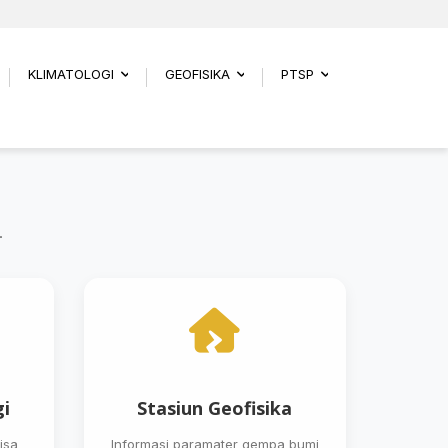
KLIMATOLOGI
GEOFISIKA
PTSP
.
...
...
...
.
gi
Stasiun Geofisika
isa
Informasi paramater gempa bumi