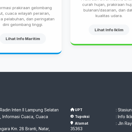
curah hujan, prakiraan hu
formasi prakiraan gelombang
bulanan/dasarian, dan da
ut, cuaca wilayah perairan,
kualitas udara.
a pelabuhan, dan peringatan
dini gelombang tinggi.
Lihat Info Iklim
Lihat Info Maritim
 Radin Inten II Lampung Selatan
: Stasiu
UPT
 Informasi Cuaca, Cuaca
: Info I
Tupoksi
: Jln R
Alamat
egara Km. 28 Branti, Natar,
35363