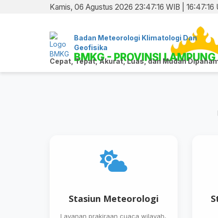
Kamis, 06 Agustus 2026 23:47:16 WIB | 16:47:16
Badan Meteorologi Klimatologi Dan
Geofisika
BMKG - PROVINSI LAMPUNG
Cepat, Tepat, Akurat, Luas, dan Mudah Dipaham
Stasiun Meteorologi
S
Layanan prakiraan cuaca wilayah,