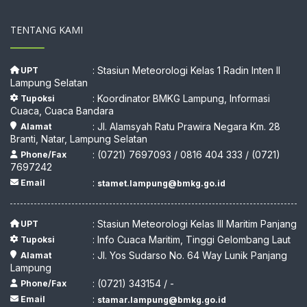
TENTANG KAMI
: Stasiun Meteorologi Kelas 1 Radin Inten II
UPT
Lampung Selatan
: Koordinator BMKG Lampung, Informasi
Tupoksi
Cuaca, Cuaca Bandara
: Jl. Alamsyah Ratu Prawira Negara Km. 28
Alamat
Branti, Natar, Lampung Selatan
: (0721) 7697093 / 0816 404 333 / (0721)
Phone/Fax
7697242
:
Email
stamet.lampung@bmkg.go.id
: Stasiun Meteorologi Kelas III Maritim Panjang
UPT
: Info Cuaca Maritim, Tinggi Gelombang Laut
Tupoksi
: Jl. Yos Sudarso No. 64 Way Lunik Panjang
Alamat
Lampung
: (0721) 343154 / -
Phone/Fax
:
Email
stamar.lampung@bmkg.go.id