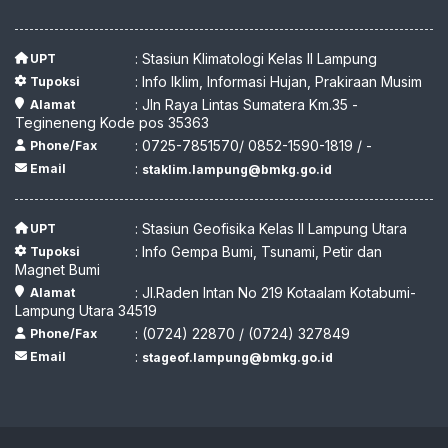
: Stasiun Klimatologi Kelas II Lampung
UPT
: Info Iklim, Informasi Hujan, Prakiraan Musim
Tupoksi
: Jln Raya Lintas Sumatera Km.35 -
Alamat
Tegineneng Kode pos 35363
: 0725-7851570/ 0852-1590-1819 / -
Phone/Fax
:
Email
staklim.lampung@bmkg.go.id
: Stasiun Geofisika Kelas II Lampung Utara
UPT
: Info Gempa Bumi, Tsunami, Petir dan
Tupoksi
Magnet Bumi
: Jl.Raden Intan No 219 Kotaalam Kotabumi-
Alamat
Lampung Utara 34519
: (0724) 22870 / (0724) 327849
Phone/Fax
:
Email
stageof.lampung@bmkg.go.id