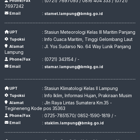
: (0721) 7697093 / 0816 404 333 / (0721)
Phone/Fax
7697242
:
Email
stamet.lampung@bmkg.go.id
: Stasiun Meteorologi Kelas III Maritim Panjang
UPT
: Info Cuaca Maritim, Tinggi Gelombang Laut
Tupoksi
: Jl. Yos Sudarso No. 64 Way Lunik Panjang
Alamat
Lampung
: (0721) 343154 / -
Phone/Fax
:
Email
stamar.lampung@bmkg.go.id
: Stasiun Klimatologi Kelas II Lampung
UPT
: Info Iklim, Informasi Hujan, Prakiraan Musim
Tupoksi
: Jln Raya Lintas Sumatera Km.35 -
Alamat
Tegineneng Kode pos 35363
: 0725-7851570/ 0852-1590-1819 / -
Phone/Fax
:
Email
staklim.lampung@bmkg.go.id