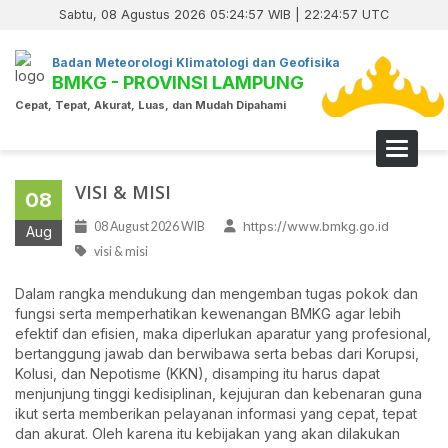
Sabtu, 08 Agustus 2026 05:24:58 WIB | 22:24:58 UTC
Badan Meteorologi Klimatologi dan Geofisika
BMKG - PROVINSI LAMPUNG
Cepat, Tepat, Akurat, Luas, dan Mudah Dipahami
Toggle 
VISI & MISI
08
https://www.bmkg.go.id
08 August 2026 WIB
Aug
visi & misi
Dalam rangka mendukung dan mengemban tugas pokok dan
fungsi serta memperhatikan kewenangan BMKG agar lebih
efektif dan efisien, maka diperlukan aparatur yang profesional,
bertanggung jawab dan berwibawa serta bebas dari Korupsi,
Kolusi, dan Nepotisme (KKN), disamping itu harus dapat
menjunjung tinggi kedisiplinan, kejujuran dan kebenaran guna
ikut serta memberikan pelayanan informasi yang cepat, tepat
dan akurat. Oleh karena itu kebijakan yang akan dilakukan