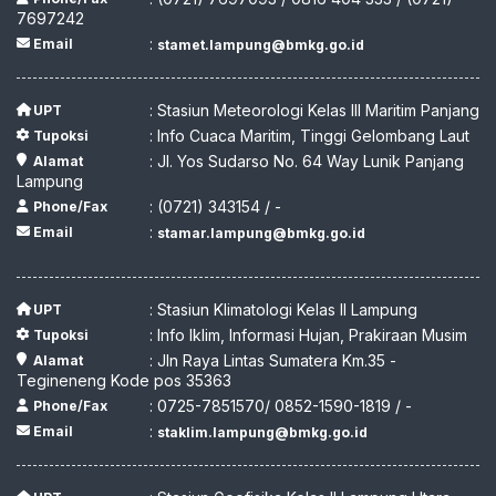
7697242
:
Email
stamet.lampung@bmkg.go.id
: Stasiun Meteorologi Kelas III Maritim Panjang
UPT
: Info Cuaca Maritim, Tinggi Gelombang Laut
Tupoksi
: Jl. Yos Sudarso No. 64 Way Lunik Panjang
Alamat
Lampung
: (0721) 343154 / -
Phone/Fax
:
Email
stamar.lampung@bmkg.go.id
: Stasiun Klimatologi Kelas II Lampung
UPT
: Info Iklim, Informasi Hujan, Prakiraan Musim
Tupoksi
: Jln Raya Lintas Sumatera Km.35 -
Alamat
Tegineneng Kode pos 35363
: 0725-7851570/ 0852-1590-1819 / -
Phone/Fax
:
Email
staklim.lampung@bmkg.go.id