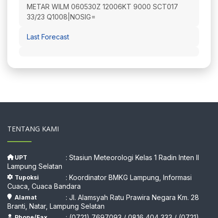
METAR WILM 060530Z 12006KT 9000 SCT017
33/23 Q1008|NOSIG=
Last Forecast
TENTANG KAMI
: Stasiun Meteorologi Kelas 1 Radin Inten II
UPT
Lampung Selatan
: Koordinator BMKG Lampung, Informasi
Tupoksi
Cuaca, Cuaca Bandara
: Jl. Alamsyah Ratu Prawira Negara Km. 28
Alamat
Branti, Natar, Lampung Selatan
: (0721) 7697093 / 0816 404 333 / (0721)
Phone/Fax