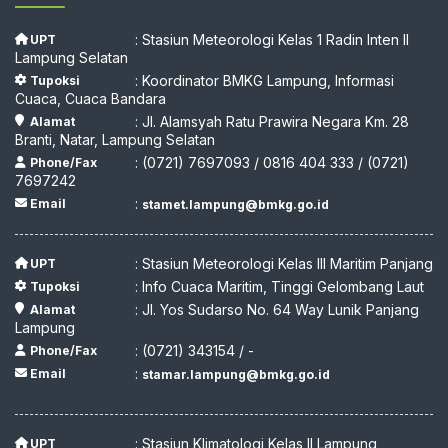
: Stasiun Meteorologi Kelas 1 Radin Inten II
UPT
Lampung Selatan
: Koordinator BMKG Lampung, Informasi
Tupoksi
Cuaca, Cuaca Bandara
: Jl. Alamsyah Ratu Prawira Negara Km. 28
Alamat
Branti, Natar, Lampung Selatan
: (0721) 7697093 / 0816 404 333 / (0721)
Phone/Fax
7697242
:
Email
stamet.lampung@bmkg.go.id
: Stasiun Meteorologi Kelas III Maritim Panjang
UPT
: Info Cuaca Maritim, Tinggi Gelombang Laut
Tupoksi
: Jl. Yos Sudarso No. 64 Way Lunik Panjang
Alamat
Lampung
: (0721) 343154 / -
Phone/Fax
:
Email
stamar.lampung@bmkg.go.id
: Stasiun Klimatologi Kelas II Lampung
UPT