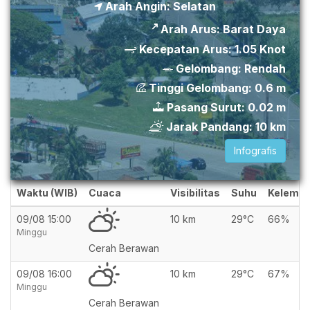
Arah Angin:
Selatan
Arah Arus:
Barat Daya
Kecepatan Arus:
1.05
Knot
Gelombang:
Rendah
Tinggi Gelombang:
0.6
m
Pasang Surut:
0.02
m
Jarak Pandang:
10
km
Infografis
Waktu (WIB)
Cuaca
Visibilitas
Suhu
Kelemb
09/08 15:00
10 km
29°C
66%
Minggu
Cerah Berawan
09/08 16:00
10 km
29°C
67%
Minggu
Cerah Berawan