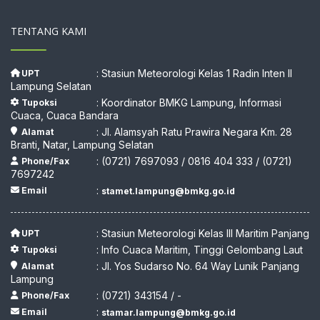
TENTANG KAMI
: Stasiun Meteorologi Kelas 1 Radin Inten II
UPT
Lampung Selatan
: Koordinator BMKG Lampung, Informasi
Tupoksi
Cuaca, Cuaca Bandara
: Jl. Alamsyah Ratu Prawira Negara Km. 28
Alamat
Branti, Natar, Lampung Selatan
: (0721) 7697093 / 0816 404 333 / (0721)
Phone/Fax
7697242
:
Email
stamet.lampung@bmkg.go.id
: Stasiun Meteorologi Kelas III Maritim Panjang
UPT
: Info Cuaca Maritim, Tinggi Gelombang Laut
Tupoksi
: Jl. Yos Sudarso No. 64 Way Lunik Panjang
Alamat
Lampung
: (0721) 343154 / -
Phone/Fax
:
Email
stamar.lampung@bmkg.go.id