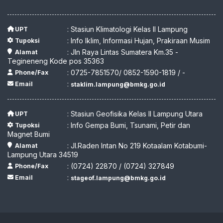
: Stasiun Klimatologi Kelas II Lampung
UPT
: Info Iklim, Informasi Hujan, Prakiraan Musim
Tupoksi
: Jln Raya Lintas Sumatera Km.35 -
Alamat
Tegineneng Kode pos 35363
: 0725-7851570/ 0852-1590-1819 / -
Phone/Fax
:
Email
staklim.lampung@bmkg.go.id
: Stasiun Geofisika Kelas II Lampung Utara
UPT
: Info Gempa Bumi, Tsunami, Petir dan
Tupoksi
Magnet Bumi
: Jl.Raden Intan No 219 Kotaalam Kotabumi-
Alamat
Lampung Utara 34519
: (0724) 22870 / (0724) 327849
Phone/Fax
:
Email
stageof.lampung@bmkg.go.id