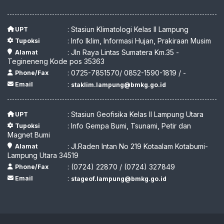
: Stasiun Klimatologi Kelas II Lampung
UPT
: Info Iklim, Informasi Hujan, Prakiraan Musim
Tupoksi
: Jln Raya Lintas Sumatera Km.35 -
Alamat
Tegineneng Kode pos 35363
: 0725-7851570/ 0852-1590-1819 / -
Phone/Fax
:
Email
staklim.lampung@bmkg.go.id
: Stasiun Geofisika Kelas II Lampung Utara
UPT
: Info Gempa Bumi, Tsunami, Petir dan
Tupoksi
Magnet Bumi
: Jl.Raden Intan No 219 Kotaalam Kotabumi-
Alamat
Lampung Utara 34519
: (0724) 22870 / (0724) 327849
Phone/Fax
:
Email
stageof.lampung@bmkg.go.id