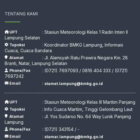
TENTANG KAMI
: Stasiun Meteorologi Kelas 1 Radin Inten II
UPT
Lampung Selatan
: Koordinator BMKG Lampung, Informasi
Tupoksi
Cuaca, Cuaca Bandara
: Jl. Alamsyah Ratu Prawira Negara Km. 28
Alamat
Branti, Natar, Lampung Selatan
: (0721) 7697093 / 0816 404 333 / (0721)
Phone/Fax
7697242
:
Email
stamet.lampung@bmkg.go.id
: Stasiun Meteorologi Kelas III Maritim Panjang
UPT
: Info Cuaca Maritim, Tinggi Gelombang Laut
Tupoksi
: Jl. Yos Sudarso No. 64 Way Lunik Panjang
Alamat
Lampung
: (0721) 343154 / -
Phone/Fax
:
Email
stamar.lampung@bmkg.go.id