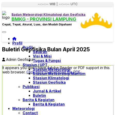
--:--:-- WIB | --:--:-- UTC
Badan Meteorologi Klimatologi dan Geofisika
BMKG - PROVINSI LAMPUNG
Cepat, Tepat, Akurat, Luas, dan Mudah Dipahami
Toggle navigation
Profil
Profil
Buletin Geofisika Bulan April 2025
Sejarah
Visi & Misi
Admin Geofisika
Tugas & Fungsi
Stasiun / UPT
It appears you don't have Adobe Reader or PDF support in this
Stasiun Meteorologi
web browser.
Click here to download the PDF
Stasiun Meteorologi Maritim
Stasiun Klimatologi
Stasiun Geofisika
Publikasi
Jurnal & Artikel
Buletin
Berita & Kegiatan
Berita & Kegiatan
Meteorologi
Contact