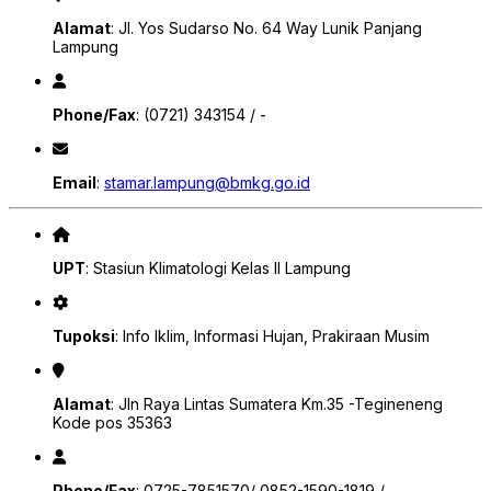
Alamat
: Jl. Yos Sudarso No. 64 Way Lunik Panjang
Lampung
Phone/Fax
: (0721) 343154 / -
Email
:
stamar.lampung@bmkg.go.id
UPT
: Stasiun Klimatologi Kelas II Lampung
Tupoksi
: Info Iklim, Informasi Hujan, Prakiraan Musim
Alamat
: Jln Raya Lintas Sumatera Km.35 -Tegineneng
Kode pos 35363
Phone/Fax
: 0725-7851570/ 0852-1590-1819 / -