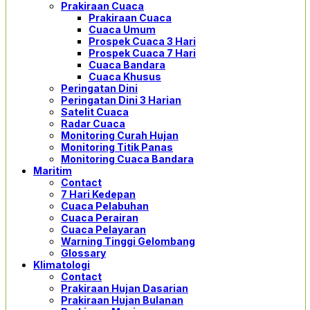
Prakiraan Cuaca
Prakiraan Cuaca
Cuaca Umum
Prospek Cuaca 3 Hari
Prospek Cuaca 7 Hari
Cuaca Bandara
Cuaca Khusus
Peringatan Dini
Peringatan Dini 3 Harian
Satelit Cuaca
Radar Cuaca
Monitoring Curah Hujan
Monitoring Titik Panas
Monitoring Cuaca Bandara
Maritim
Contact
7 Hari Kedepan
Cuaca Pelabuhan
Cuaca Perairan
Cuaca Pelayaran
Warning Tinggi Gelombang
Glossary
Klimatologi
Contact
Prakiraan Hujan Dasarian
Prakiraan Hujan Bulanan