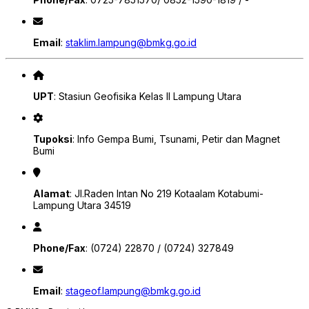
Email
:
staklim.lampung@bmkg.go.id
UPT
: Stasiun Geofisika Kelas II Lampung Utara
Tupoksi
: Info Gempa Bumi, Tsunami, Petir dan Magnet
Bumi
Alamat
: Jl.Raden Intan No 219 Kotaalam Kotabumi-
Lampung Utara 34519
Phone/Fax
: (0724) 22870 / (0724) 327849
Email
:
stageof.lampung@bmkg.go.id