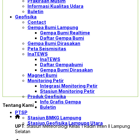
Prakiraan Musim
Informasi Kualitas Udara
Buletin
Geofisika
Contact
Gempa Bumi Lampung
Gempa Bumi Realtime
Daftar Gempa Bumi
Gempa Bumi Dirasakan
Peta Seismisitas
InaTEWS
InaTEWS
Daftar Gempabumi
Gempa Bumi Dirasakan
Magnet Bumi
Monitoring Petir
Integrasi Monitoring Petir
Stasiun Monitoring Petir
Produk Geofisika
Info Grafis Gempa
Tentang Kami
Buletin
PTSP
Stasiun BMKG Lampung
Stasiun Geofisika Lampung Utara
UPT
: Stasiun Meteorologi Kelas 1 Radin Inten II Lampung
Selatan