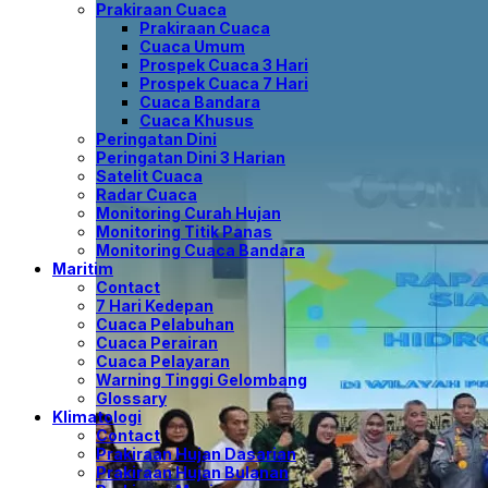
Prakiraan Cuaca
Prakiraan Cuaca
Cuaca Umum
Prospek Cuaca 3 Hari
Prospek Cuaca 7 Hari
Cuaca Bandara
Cuaca Khusus
Peringatan Dini
Peringatan Dini 3 Harian
Satelit Cuaca
Radar Cuaca
Monitoring Curah Hujan
Monitoring Titik Panas
Monitoring Cuaca Bandara
Maritim
Contact
7 Hari Kedepan
Cuaca Pelabuhan
Cuaca Perairan
Cuaca Pelayaran
Warning Tinggi Gelombang
Glossary
Klimatologi
Contact
Prakiraan Hujan Dasarian
Prakiraan Hujan Bulanan