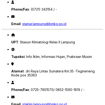
Phone/Fax
: (0721) 343154 / -
Email
:
stamar.lampung@bmkg.go.id
UPT
: Stasiun Klimatologi Kelas II Lampung
Tupoksi
: Info Iklim, Informasi Hujan, Prakiraan Musim
Alamat
: Jln Raya Lintas Sumatera Km.35 -Tegineneng
Kode pos 35363
Phone/Fax
: 0725-7851570/ 0852-1590-1819 / -
Email
:
staklim.lampung@bmkg.go.id