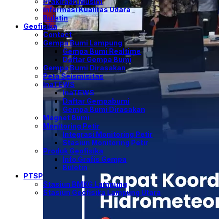
Prakiraan Musim
Informasi Kualitas Udara
Buletin
Geofisika
Contact
Gempa Bumi Lampung
Gempa Bumi Realtime
Daftar Gempa Bumi
Gempa Bumi Dirasakan
Peta Seismisitas
InaTEWS
InaTEWS
Daftar Gempabumi
Gempa Bumi Dirasakan
Magnet Bumi
Monitoring Petir
Integrasi Monitoring Petir
Stasiun Monitoring Petir
Produk Geofisika
Info Grafis Gempa
Buletin
PTSP
Stasiun BMKG Lampung
Stasiun Geofisika Lampung Utara