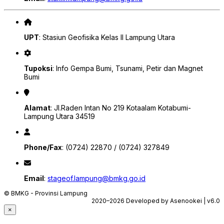
UPT
: Stasiun Geofisika Kelas II Lampung Utara
Tupoksi
: Info Gempa Bumi, Tsunami, Petir dan Magnet
Bumi
Alamat
: Jl.Raden Intan No 219 Kotaalam Kotabumi-
Lampung Utara 34519
Phone/Fax
: (0724) 22870 / (0724) 327849
Email
:
stageof.lampung@bmkg.go.id
© BMKG - Provinsi Lampung
2020–2026 Developed by Asenookei | v6.0
×