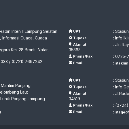
 Radin Inten II Lampung Selatan
: Stasiu
UPT
 Informasi Cuaca, Cuaca
: Info I
Tupoksi
: Jln R
Alamat
egara Km. 28 Branti, Natar,
35363
: 0725-
Phone/Fax
 333 / (0721) 7697242
:
Email
stakli
d
: Stasiu
UPT
I Maritim Panjang
: Info G
Tupoksi
 Gelombang Laut
: Jl.Ra
Alamat
y Lunik Panjang Lampung
34519
: (0724
Phone/Fax
:
Email
d
stageo