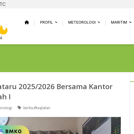
UTC
PROFIL
METEOROLOGI
MARITIM
...
...
..
i
ataru 2025/2026 Bersama Kantor
h I
rologi
berita,#kegiatan