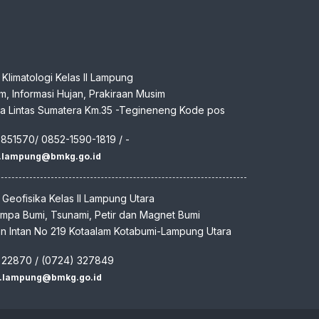
n Klimatologi Kelas II Lampung
klim, Informasi Hujan, Prakiraan Musim
aya Lintas Sumatera Km.35 -Tegineneng Kode pos
7851570/ 0852-1590-1819 / -
m.lampung@bmkg.go.id
n Geofisika Kelas II Lampung Utara
empa Bumi, Tsunami, Petir dan Magnet Bumi
den Intan No 219 Kotaalam Kotabumi-Lampung Utara
) 22870 / (0724) 327849
f.lampung@bmkg.go.id