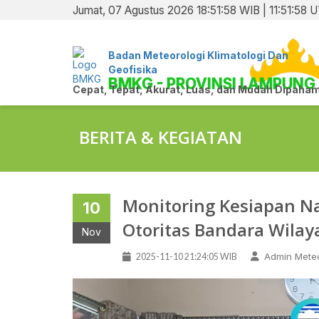
Jumat, 07 Agustus 2026 18:51:58 WIB | 11:51:58 
Badan Meteorologi Klimatologi Dan
Geofisika
BMKG - PROVINSI LAMPUNG
Cepat, Tepat, Akurat, Luas, dan Mudah Dipaham
BERITA & KEGIATAN
Monitoring Kesiapan N
10
Otoritas Bandara Wilaya
Nov
Admin Meteo
2025-11-10 21:24:05 WIB