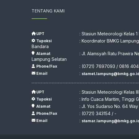
TENTANG KAMI
: Stasiun Meteorologi Kelas 1
UPT
: Koordinator BMKG Lampung,
Tupoksi
Bandara
: Jl. Alamsyah Ratu Prawira N
Alamat
Lampung Selatan
: (0721) 7697093 / 0816 404
Phone/Fax
:
Email
stamet.lampung@bmkg.go.i
: Stasiun Meteorologi Kelas II
UPT
: Info Cuaca Maritim, Tinggi
Tupoksi
: Jl. Yos Sudarso No. 64 Wa
Alamat
: (0721) 343154 / -
Phone/Fax
:
Email
stamar.lampung@bmkg.go.i