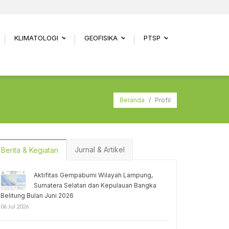
KLIMATOLOGI
GEOFISIKA
PTSP
.
...
...
...
Beranda
/
Profil
Jurnal & Artikel
Berita & Kegiatan
Aktifitas Gempabumi Wilayah Lampung,
Sumatera Selatan dan Kepulauan Bangka
Belitung Bulan Juni 2026
06 Jul 2026