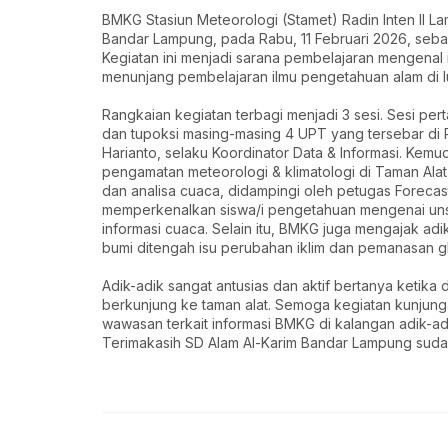
BMKG Stasiun Meteorologi (Stamet) Radin Inten II 
Bandar Lampung, pada Rabu, 11 Februari 2026, seba
Kegiatan ini menjadi sarana pembelajaran mengenal 
menunjang pembelajaran ilmu pengetahuan alam di l
Rangkaian kegiatan terbagi menjadi 3 sesi. Sesi pe
dan tupoksi masing-masing 4 UPT yang tersebar di
Harianto, selaku Koordinator Data & Informasi. Kemu
pengamatan meteorologi & klimatologi di Taman Al
dan analisa cuaca, didampingi oleh petugas Forecast
memperkenalkan siswa/i pengetahuan mengenai unsu
informasi cuaca. Selain itu, BMKG juga mengajak ad
bumi ditengah isu perubahan iklim dan pemanasan gl
Adik-adik sangat antusias dan aktif bertanya ketika d
berkunjung ke taman alat. Semoga kegiatan kunjun
wawasan terkait informasi BMKG di kalangan adik-a
Terimakasih SD Alam Al-Karim Bandar Lampung sudah 