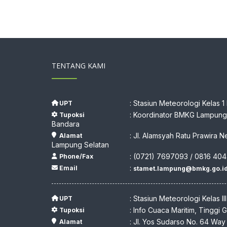
TENTANG KAMI
: Stasiun Meteorologi Kelas 1
UPT
: Koordinator BMKG Lampung,
Tupoksi
Bandara
: Jl. Alamsyah Ratu Prawira N
Alamat
Lampung Selatan
: (0721) 7697093 / 0816 404
Phone/Fax
:
Email
stamet.lampung@bmkg.go.i
: Stasiun Meteorologi Kelas II
UPT
: Info Cuaca Maritim, Tinggi
Tupoksi
: Jl. Yos Sudarso No. 64 Wa
Alamat