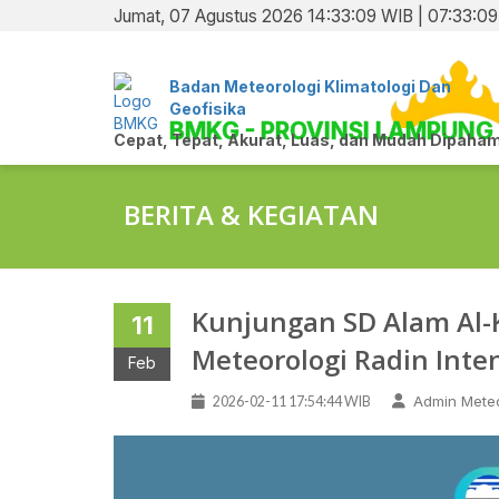
Jumat, 07 Agustus 2026 14:33:09 WIB | 07:33:0
Badan Meteorologi Klimatologi Dan
Geofisika
BMKG - PROVINSI LAMPUNG
Cepat, Tepat, Akurat, Luas, dan Mudah Dipaham
BERITA & KEGIATAN
Kunjungan SD Alam Al-
11
Meteorologi Radin Inte
Feb
Admin Meteo
2026-02-11 17:54:44 WIB