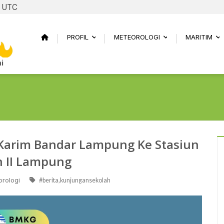
9 UTC
PROFIL
METEOROLOGI
MARITIM
...
...
..
i
Karim Bandar Lampung Ke Stasiun
n II Lampung
rologi
#berita,kunjungansekolah