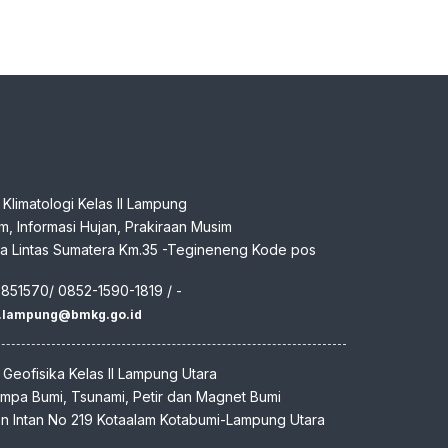
n Klimatologi Kelas II Lampung
klim, Informasi Hujan, Prakiraan Musim
aya Lintas Sumatera Km.35 -Tegineneng Kode pos
7851570/ 0852-1590-1819 / -
m.lampung@bmkg.go.id
n Geofisika Kelas II Lampung Utara
empa Bumi, Tsunami, Petir dan Magnet Bumi
den Intan No 219 Kotaalam Kotabumi-Lampung Utara