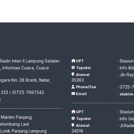
 Radin Inten II Lampung Selatan
: Stasiu
UPT
 Informasi Cuaca, Cuaca
: Info I
Tupoksi
: Jln R
Alamat
egara Km. 28 Branti, Natar,
35363
: 0725-
Phone/Fax
 333 / (0721) 7697242
:
Email
stakli
d
: Stasiu
UPT
I Maritim Panjang
: Info G
Tupoksi
 Gelombang Laut
: Jl.Ra
Alamat
y Lunik Panjang Lampung
34519