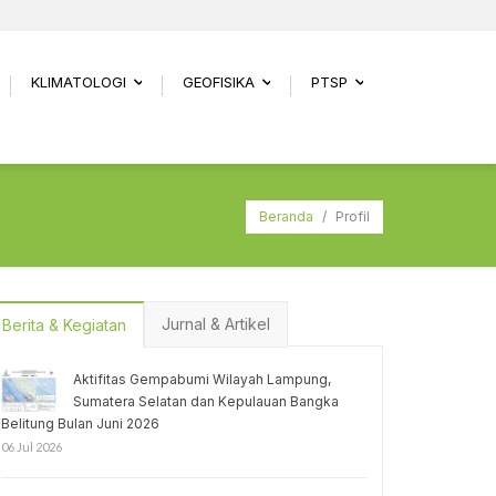
KLIMATOLOGI
GEOFISIKA
PTSP
.
...
...
...
Beranda
/
Profil
Jurnal & Artikel
Berita & Kegiatan
Aktifitas Gempabumi Wilayah Lampung,
Sumatera Selatan dan Kepulauan Bangka
Belitung Bulan Juni 2026
06 Jul 2026