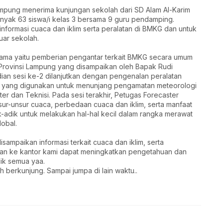
Lampung menerima kunjungan sekolah dari SD Alam Al-Karim
nyak 63 siswa/i kelas 3 bersama 9 guru pendamping.
informasi cuaca dan iklim serta peralatan di BMKG dan untuk
uar sekolah.
rtama yaitu pemberian pengantar terkait BMKG secara umum
 Provinsi Lampung yang disampaikan oleh Bapak Rudi
dian sesi ke-2 dilanjutkan dengan pengenalan peralatan
at yang digunakan untuk menunjang pengamatan meteorologi
er dan Teknisi. Pada sesi terakhir, Petugas Forecaster
r-unsur cuaca, perbedaan cuaca dan iklim, serta manfaat
ik-adik untuk melakukan hal-hal kecil dalam rangka merawat
obal.
isampaikan informasi terkait cuaca dan iklim, serta
gan ke kantor kami dapat meningkatkan pengetahuan dan
dik semua yaa.
berkunjung. Sampai jumpa di lain waktu..