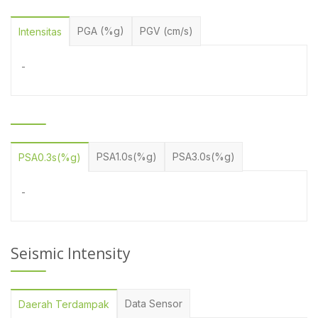
PGA (%g)
PGV (cm/s)
Intensitas
-
PSA1.0s(%g)
PSA3.0s(%g)
PSA0.3s(%g)
-
Seismic Intensity
Data Sensor
Daerah Terdampak