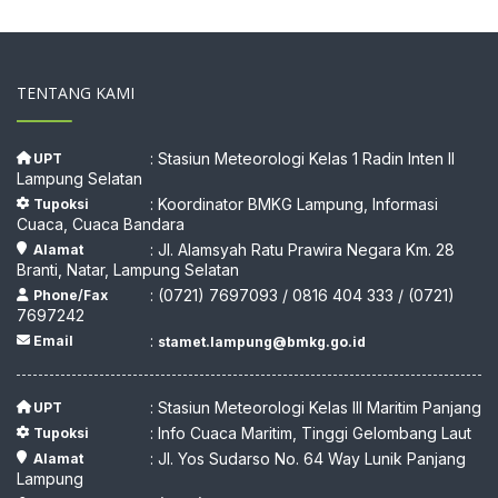
TENTANG KAMI
: Stasiun Meteorologi Kelas 1 Radin Inten II
UPT
Lampung Selatan
: Koordinator BMKG Lampung, Informasi
Tupoksi
Cuaca, Cuaca Bandara
: Jl. Alamsyah Ratu Prawira Negara Km. 28
Alamat
Branti, Natar, Lampung Selatan
: (0721) 7697093 / 0816 404 333 / (0721)
Phone/Fax
7697242
:
Email
stamet.lampung@bmkg.go.id
: Stasiun Meteorologi Kelas III Maritim Panjang
UPT
: Info Cuaca Maritim, Tinggi Gelombang Laut
Tupoksi
: Jl. Yos Sudarso No. 64 Way Lunik Panjang
Alamat
Lampung