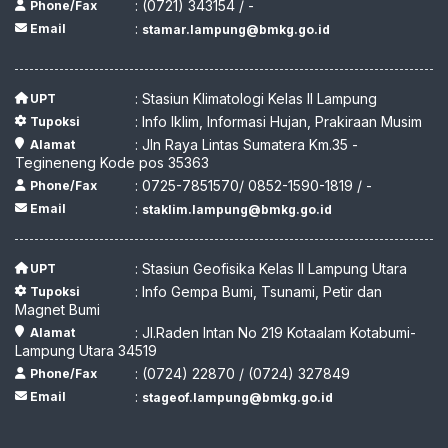
: (0721) 343154 / -
Phone/Fax
:
Email
stamar.lampung@bmkg.go.id
: Stasiun Klimatologi Kelas II Lampung
UPT
: Info Iklim, Informasi Hujan, Prakiraan Musim
Tupoksi
: Jln Raya Lintas Sumatera Km.35 -
Alamat
Tegineneng Kode pos 35363
: 0725-7851570/ 0852-1590-1819 / -
Phone/Fax
:
Email
staklim.lampung@bmkg.go.id
: Stasiun Geofisika Kelas II Lampung Utara
UPT
: Info Gempa Bumi, Tsunami, Petir dan
Tupoksi
Magnet Bumi
: Jl.Raden Intan No 219 Kotaalam Kotabumi-
Alamat
Lampung Utara 34519
: (0724) 22870 / (0724) 327849
Phone/Fax
:
Email
stageof.lampung@bmkg.go.id