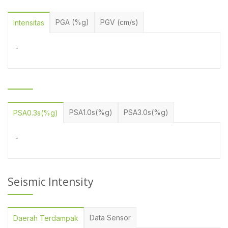
PGA (%g)
PGV (cm/s)
Intensitas
-
PSA1.0s(%g)
PSA3.0s(%g)
PSA0.3s(%g)
-
Seismic Intensity
Data Sensor
Daerah Terdampak