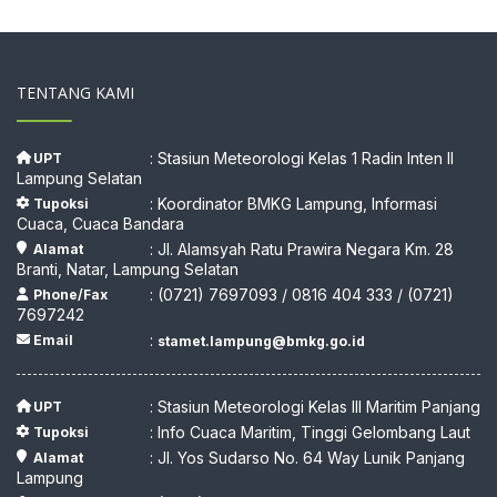
TENTANG KAMI
: Stasiun Meteorologi Kelas 1 Radin Inten II
UPT
Lampung Selatan
: Koordinator BMKG Lampung, Informasi
Tupoksi
Cuaca, Cuaca Bandara
: Jl. Alamsyah Ratu Prawira Negara Km. 28
Alamat
Branti, Natar, Lampung Selatan
: (0721) 7697093 / 0816 404 333 / (0721)
Phone/Fax
7697242
:
Email
stamet.lampung@bmkg.go.id
: Stasiun Meteorologi Kelas III Maritim Panjang
UPT
: Info Cuaca Maritim, Tinggi Gelombang Laut
Tupoksi
: Jl. Yos Sudarso No. 64 Way Lunik Panjang
Alamat
Lampung