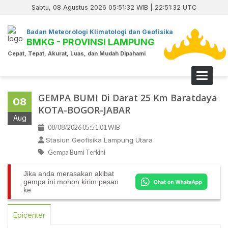
Sabtu, 08 Agustus 2026 05:51:33 WIB | 22:51:33 UTC
Badan Meteorologi Klimatologi dan Geofisika
BMKG - PROVINSI LAMPUNG
Cepat, Tepat, Akurat, Luas, dan Mudah Dipahami
Toggle 
GEMPA BUMI Di Darat 25 Km Baratdaya
08
KOTA-BOGOR-JABAR
Aug
08/08/2026 05:51:01 WIB
Stasiun Geofisika Lampung Utara
Gempa Bumi Terkini
Jika anda merasakan akibat
gempa ini mohon kirim pesan
ke
Epicenter