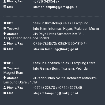
: (0721) 343154 / -
Phone/Fax
:
Email
stamar.lampung@bmkg.go.id
: Stasiun Klimatologi Kelas II Lampung
UPT
: Info Iklim, Informasi Hujan, Prakiraan Musim
Tupoksi
: Jln Raya Lintas Sumatera Km.35 -
Alamat
Tegineneng Kode pos 35363
: 0725-7851570/ 0852-1590-1819 / -
Phone/Fax
:
Email
staklim.lampung@bmkg.go.id
: Stasiun Geofisika Kelas II Lampung Utara
UPT
: Info Gempa Bumi, Tsunami, Petir dan
Tupoksi
Magnet Bumi
: Jl.Raden Intan No 219 Kotaalam Kotabumi-
Alamat
Lampung Utara 34519
: (0724) 22870 / (0724) 327849
Phone/Fax
:
Email
stageof.lampung@bmkg.go.id