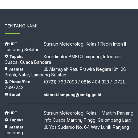
TENTANG KAMI
: Stasiun Meteorologi Kelas 1 Radin Inten II
UPT
Lampung Selatan
: Koordinator BMKG Lampung, Informasi
Tupoksi
Cuaca, Cuaca Bandara
: Jl. Alamsyah Ratu Prawira Negara Km. 28
Alamat
Branti, Natar, Lampung Selatan
: (0721) 7697093 / 0816 404 333 / (0721)
Phone/Fax
7697242
:
Email
stamet.lampung@bmkg.go.id
: Stasiun Meteorologi Kelas III Maritim Panjang
UPT
: Info Cuaca Maritim, Tinggi Gelombang Laut
Tupoksi
: Jl. Yos Sudarso No. 64 Way Lunik Panjang
Alamat
Lampung