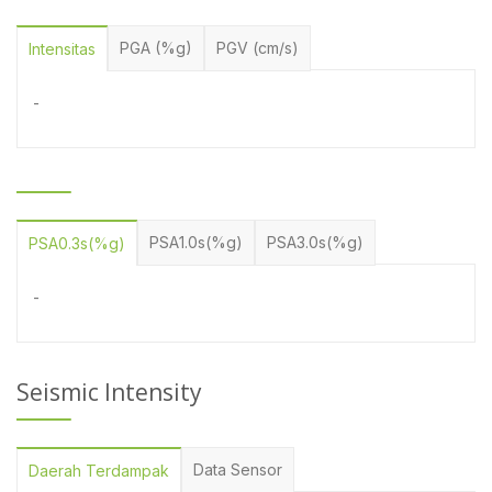
PGA (%g)
PGV (cm/s)
Intensitas
-
PSA1.0s(%g)
PSA3.0s(%g)
PSA0.3s(%g)
-
Seismic Intensity
Data Sensor
Daerah Terdampak