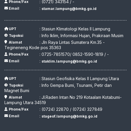
: (0721) 343154 / -
Phone/Fax
:
Email
stamar.lampung@bmkg.go.id
: Stasiun Klimatologi Kelas II Lampung
UPT
: Info Iklim, Informasi Hujan, Prakiraan Musim
Tupoksi
: Jln Raya Lintas Sumatera Km.35 -
Alamat
Tegineneng Kode pos 35363
: 0725-7851570/ 0852-1590-1819 / -
Phone/Fax
:
Email
staklim.lampung@bmkg.go.id
: Stasiun Geofisika Kelas II Lampung Utara
UPT
: Info Gempa Bumi, Tsunami, Petir dan
Tupoksi
Magnet Bumi
: Jl.Raden Intan No 219 Kotaalam Kotabumi-
Alamat
Lampung Utara 34519
: (0724) 22870 / (0724) 327849
Phone/Fax
:
Email
stageof.lampung@bmkg.go.id