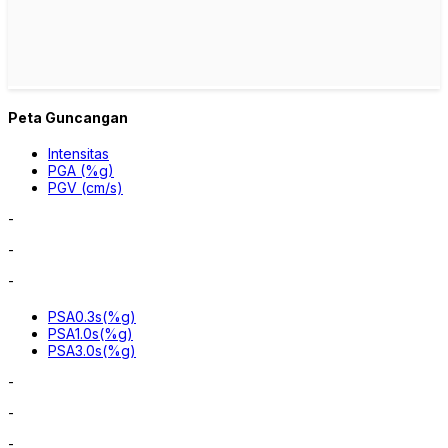
Peta Guncangan
Intensitas
PGA (%g)
PGV (cm/s)
-
-
-
PSA0.3s(%g)
PSA1.0s(%g)
PSA3.0s(%g)
-
-
-