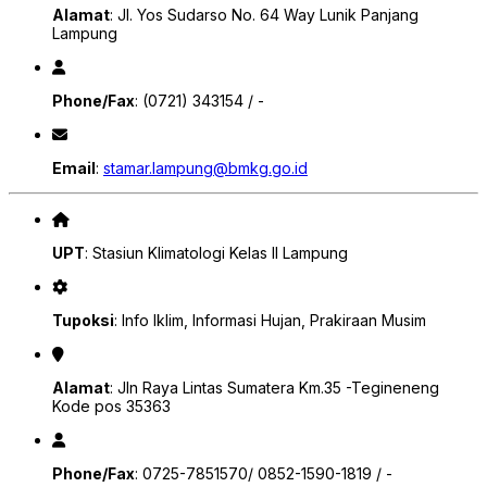
Alamat
: Jl. Yos Sudarso No. 64 Way Lunik Panjang
Lampung
Phone/Fax
: (0721) 343154 / -
Email
:
stamar.lampung@bmkg.go.id
UPT
: Stasiun Klimatologi Kelas II Lampung
Tupoksi
: Info Iklim, Informasi Hujan, Prakiraan Musim
Alamat
: Jln Raya Lintas Sumatera Km.35 -Tegineneng
Kode pos 35363
Phone/Fax
: 0725-7851570/ 0852-1590-1819 / -