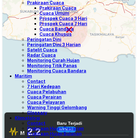
Prakiraan Cuaca
Prakiraan Cuaca
Cuaca Umum
Prospek Cuaca 3 Hari
Prospek Cuaca 7 Hari
Cuaca Bandara
Cuaca Khusus
Peringatan Dini
Peringatan Dini 3 Harian
Satelit Cuaca
Radar Cuaca
Monitoring Curah Hujan
Monitoring Titik Panas
Monitoring Cuaca Bandara
Maritim
Contact
7 Hari Kedepan
Cuaca Pelabuhan
Cuaca Perairan
Cuaca Pelayaran
Warning Tinggi Gelombang
Glossary
Klimatologi
Contact
Prakiraan Hujan Dasarian
Prakiraan Hujan Bulanan