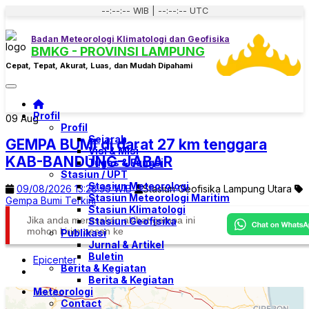
--:--:-- WIB | --:--:-- UTC
Badan Meteorologi Klimatologi dan Geofisika
BMKG - PROVINSI LAMPUNG
Cepat, Tepat, Akurat, Luas, dan Mudah Dipahami
Toggle navigation
Profil
09
Aug
Profil
Sejarah
GEMPA BUMI di darat 27 km tenggara
Visi & Misi
KAB-BANDUNG-JABAR
Tugas & Fungsi
Stasiun / UPT
Stasiun Meteorologi
09/08/2026 13:28:50 WIB
Stasiun Geofisika Lampung Utara
Stasiun Meteorologi Maritim
Gempa Bumi Terkini
Stasiun Klimatologi
Jika anda merasakan akibat gempa ini
Stasiun Geofisika
mohon kirim pesan ke
Publikasi
Jurnal & Artikel
Buletin
Epicenter
Berita & Kegiatan
Berita & Kegiatan
Meteorologi
Contact