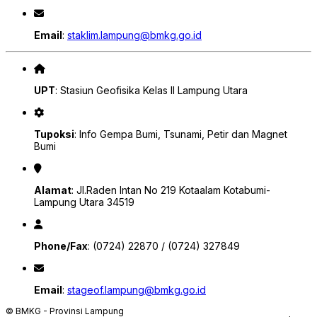
Email
:
staklim.lampung@bmkg.go.id
UPT
: Stasiun Geofisika Kelas II Lampung Utara
Tupoksi
: Info Gempa Bumi, Tsunami, Petir dan Magnet
Bumi
Alamat
: Jl.Raden Intan No 219 Kotaalam Kotabumi-
Lampung Utara 34519
Phone/Fax
: (0724) 22870 / (0724) 327849
Email
:
stageof.lampung@bmkg.go.id
© BMKG - Provinsi Lampung