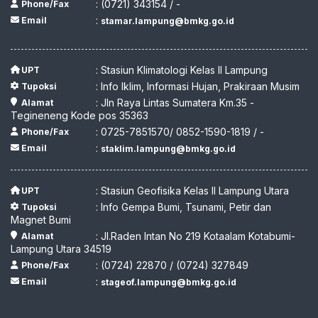
: (0721) 343154 / -
Phone/Fax
:
Email
stamar.lampung@bmkg.go.id
: Stasiun Klimatologi Kelas II Lampung
UPT
: Info Iklim, Informasi Hujan, Prakiraan Musim
Tupoksi
: Jln Raya Lintas Sumatera Km.35 -
Alamat
Tegineneng Kode pos 35363
: 0725-7851570/ 0852-1590-1819 / -
Phone/Fax
:
Email
staklim.lampung@bmkg.go.id
: Stasiun Geofisika Kelas II Lampung Utara
UPT
: Info Gempa Bumi, Tsunami, Petir dan
Tupoksi
Magnet Bumi
: Jl.Raden Intan No 219 Kotaalam Kotabumi-
Alamat
Lampung Utara 34519
: (0724) 22870 / (0724) 327849
Phone/Fax
:
Email
stageof.lampung@bmkg.go.id