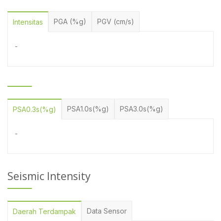
PGA (%g)
PGV (cm/s)
Intensitas
-
PSA1.0s(%g)
PSA3.0s(%g)
PSA0.3s(%g)
-
Seismic Intensity
Data Sensor
Daerah Terdampak