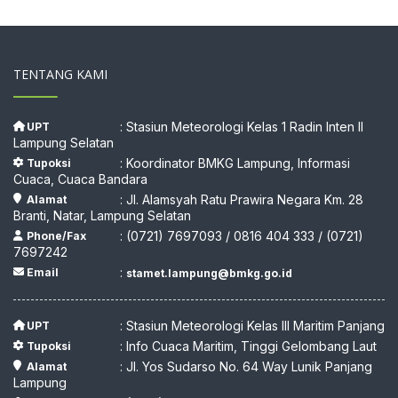
TENTANG KAMI
: Stasiun Meteorologi Kelas 1 Radin Inten II
UPT
Lampung Selatan
: Koordinator BMKG Lampung, Informasi
Tupoksi
Cuaca, Cuaca Bandara
: Jl. Alamsyah Ratu Prawira Negara Km. 28
Alamat
Branti, Natar, Lampung Selatan
: (0721) 7697093 / 0816 404 333 / (0721)
Phone/Fax
7697242
:
Email
stamet.lampung@bmkg.go.id
: Stasiun Meteorologi Kelas III Maritim Panjang
UPT
: Info Cuaca Maritim, Tinggi Gelombang Laut
Tupoksi
: Jl. Yos Sudarso No. 64 Way Lunik Panjang
Alamat
Lampung