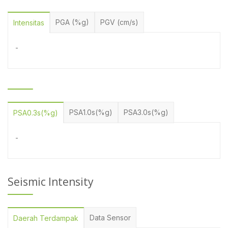
PGA (%g)
PGV (cm/s)
Intensitas
-
PSA1.0s(%g)
PSA3.0s(%g)
PSA0.3s(%g)
-
Seismic Intensity
Data Sensor
Daerah Terdampak