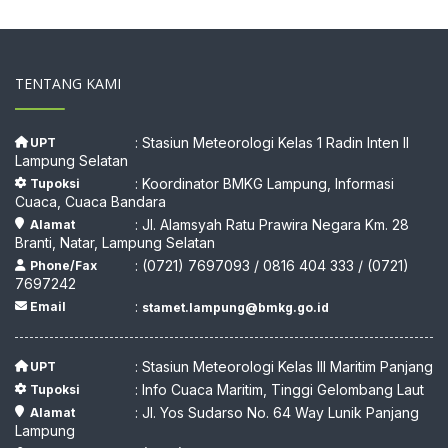
TENTANG KAMI
: Stasiun Meteorologi Kelas 1 Radin Inten II
UPT
Lampung Selatan
: Koordinator BMKG Lampung, Informasi
Tupoksi
Cuaca, Cuaca Bandara
: Jl. Alamsyah Ratu Prawira Negara Km. 28
Alamat
Branti, Natar, Lampung Selatan
: (0721) 7697093 / 0816 404 333 / (0721)
Phone/Fax
7697242
:
Email
stamet.lampung@bmkg.go.id
: Stasiun Meteorologi Kelas III Maritim Panjang
UPT
: Info Cuaca Maritim, Tinggi Gelombang Laut
Tupoksi
: Jl. Yos Sudarso No. 64 Way Lunik Panjang
Alamat
Lampung