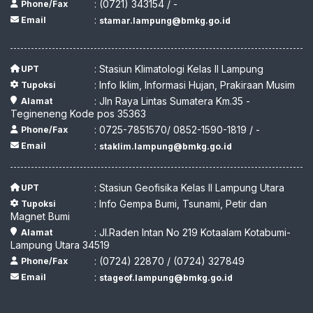
: (0721) 343154 / -
Phone/Fax
:
Email
stamar.lampung@bmkg.go.id
: Stasiun Klimatologi Kelas II Lampung
UPT
: Info Iklim, Informasi Hujan, Prakiraan Musim
Tupoksi
: Jln Raya Lintas Sumatera Km.35 -
Alamat
Tegineneng Kode pos 35363
: 0725-7851570/ 0852-1590-1819 / -
Phone/Fax
:
Email
staklim.lampung@bmkg.go.id
: Stasiun Geofisika Kelas II Lampung Utara
UPT
: Info Gempa Bumi, Tsunami, Petir dan
Tupoksi
Magnet Bumi
: Jl.Raden Intan No 219 Kotaalam Kotabumi-
Alamat
Lampung Utara 34519
: (0724) 22870 / (0724) 327849
Phone/Fax
:
Email
stageof.lampung@bmkg.go.id