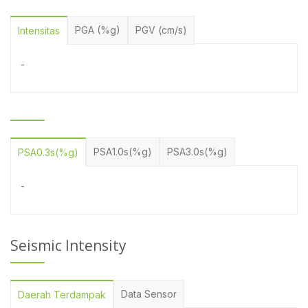
PGA (%g)
PGV (cm/s)
Intensitas
-
PSA1.0s(%g)
PSA3.0s(%g)
PSA0.3s(%g)
-
Seismic Intensity
Data Sensor
Daerah Terdampak