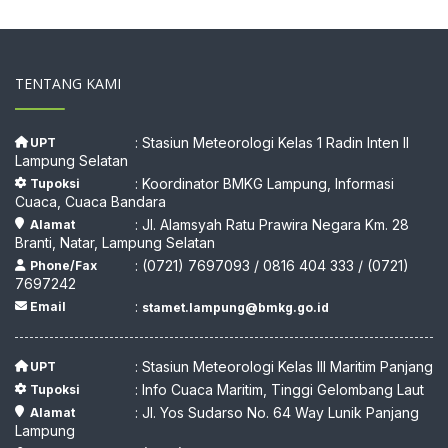
TENTANG KAMI
: Stasiun Meteorologi Kelas 1 Radin Inten II
UPT
Lampung Selatan
: Koordinator BMKG Lampung, Informasi
Tupoksi
Cuaca, Cuaca Bandara
: Jl. Alamsyah Ratu Prawira Negara Km. 28
Alamat
Branti, Natar, Lampung Selatan
: (0721) 7697093 / 0816 404 333 / (0721)
Phone/Fax
7697242
:
Email
stamet.lampung@bmkg.go.id
: Stasiun Meteorologi Kelas III Maritim Panjang
UPT
: Info Cuaca Maritim, Tinggi Gelombang Laut
Tupoksi
: Jl. Yos Sudarso No. 64 Way Lunik Panjang
Alamat
Lampung