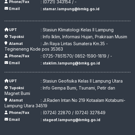
: (0721) 343154 / -
Phone/Fax
:
Email
stamar.lampung@bmkg.go.id
: Stasiun Klimatologi Kelas II Lampung
UPT
: Info Iklim, Informasi Hujan, Prakiraan Musim
Tupoksi
: Jln Raya Lintas Sumatera Km.35 -
Alamat
Tegineneng Kode pos 35363
: 0725-7851570/ 0852-1590-1819 / -
Phone/Fax
:
Email
staklim.lampung@bmkg.go.id
: Stasiun Geofisika Kelas II Lampung Utara
UPT
: Info Gempa Bumi, Tsunami, Petir dan
Tupoksi
Magnet Bumi
: Jl.Raden Intan No 219 Kotaalam Kotabumi-
Alamat
Lampung Utara 34519
: (0724) 22870 / (0724) 327849
Phone/Fax
:
Email
stageof.lampung@bmkg.go.id