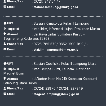
: (0721) 343154 / -
Phone/Fax
:
Email
stamar.lampung@bmkg.go.id
: Stasiun Klimatologi Kelas II Lampung
UPT
: Info Iklim, Informasi Hujan, Prakiraan Musim
Tupoksi
: Jln Raya Lintas Sumatera Km.35 -
Alamat
Tegineneng Kode pos 35363
: 0725-7851570/ 0852-1590-1819 / -
Phone/Fax
:
Email
staklim.lampung@bmkg.go.id
: Stasiun Geofisika Kelas II Lampung Utara
UPT
: Info Gempa Bumi, Tsunami, Petir dan
Tupoksi
Magnet Bumi
: Jl.Raden Intan No 219 Kotaalam Kotabumi-
Alamat
Lampung Utara 34519
: (0724) 22870 / (0724) 327849
Phone/Fax
:
Email
stageof.lampung@bmkg.go.id