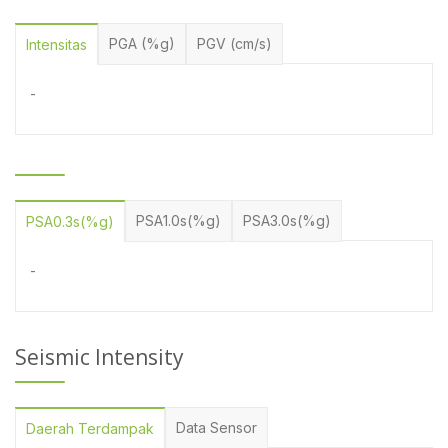
PGA (%g)
PGV (cm/s)
Intensitas
-
PSA1.0s(%g)
PSA3.0s(%g)
PSA0.3s(%g)
-
Seismic Intensity
Data Sensor
Daerah Terdampak