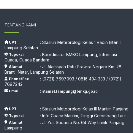
TENTANG KAMI
: Stasiun Meteorologi Kelas 1 Radin Inten II
UPT
Lampung Selatan
: Koordinator BMKG Lampung, Informasi
Tupoksi
Cuaca, Cuaca Bandara
: Jl. Alamsyah Ratu Prawira Negara Km. 28
Alamat
Branti, Natar, Lampung Selatan
: (0721) 7697093 / 0816 404 333 / (0721)
Phone/Fax
7697242
:
Email
stamet.lampung@bmkg.go.id
: Stasiun Meteorologi Kelas III Maritim Panjang
UPT
: Info Cuaca Maritim, Tinggi Gelombang Laut
Tupoksi
: Jl. Yos Sudarso No. 64 Way Lunik Panjang
Alamat
Lampung