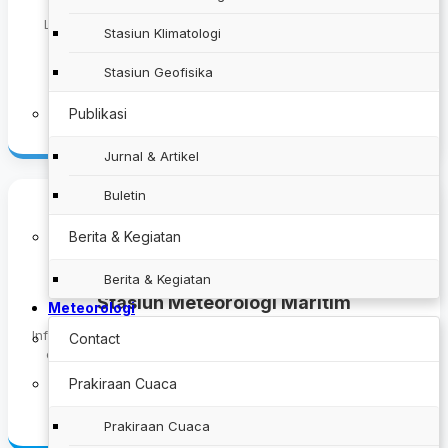
Layanan prakiraan cuaca wilayah, peringatan dini cuaca
Stasiun Klimatologi
esktrem, citra satelit, radar cuaca, dan info cuaca
penerbangan.
Stasiun Geofisika
Lihat Info Cuaca
Publikasi
Jurnal & Artikel
Buletin
Berita & Kegiatan
Berita & Kegiatan
Stasiun Meteorologi Maritim
Meteorologi
Informasi prakiraan gelombang laut, cuaca wilayah perairan,
Contact
cuaca pelabuhan, dan peringatan dini gelombang tinggi.
Prakiraan Cuaca
Lihat Info Maritim
Prakiraan Cuaca