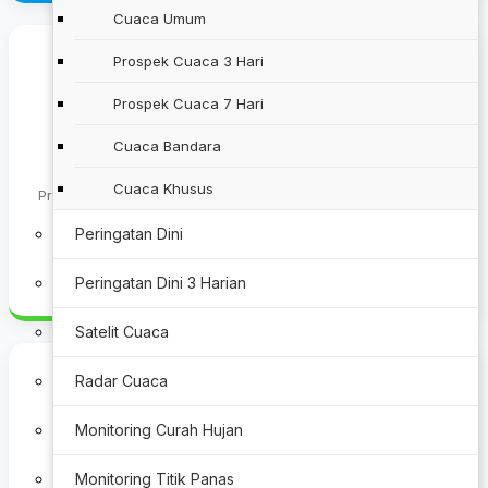
Cuaca Umum
Prospek Cuaca 3 Hari
Prospek Cuaca 7 Hari
Cuaca Bandara
Stasiun Klimatologi
Cuaca Khusus
Prakiraan awal musim, analisa curah hujan, prakiraan hujan
bulanan/dasarian, dan data kualitas udara.
Peringatan Dini
Lihat Info Iklim
Peringatan Dini 3 Harian
Satelit Cuaca
Radar Cuaca
Monitoring Curah Hujan
Stasiun Geofisika
Monitoring Titik Panas