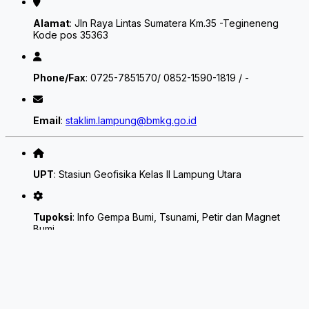
Alamat
: Jln Raya Lintas Sumatera Km.35 -Tegineneng
Kode pos 35363
Phone/Fax
: 0725-7851570/ 0852-1590-1819 / -
Email
:
staklim.lampung@bmkg.go.id
UPT
: Stasiun Geofisika Kelas II Lampung Utara
Tupoksi
: Info Gempa Bumi, Tsunami, Petir dan Magnet
Bumi
Alamat
: Jl.Raden Intan No 219 Kotaalam Kotabumi-
Lampung Utara 34519