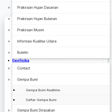
Prakiraan Hujan Dasarian
Prakiraan Hujan Bulanan
×
Prakiraan Musim
Layanan Stasiun Meteorologi Kelas I
Informasi Kualitas Udara
Radin Intan II
Buletin
Geofisika
Contact
Gempa Bumi
Prakiraan Cuaca
Cuaca Umum
Gempa Bumi Realtime
Daftar Gempa Bumi
Gempa Bumi Dirasakan