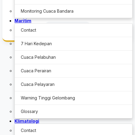
Informasi paramater gempa bumi terkini, peringatan dini
Monitoring Cuaca Bandara
Tsunami, pemantauan petir, serta data magnet bumi.
Maritim
Lihat Info Gempa
Contact
7 Hari Kedepan
Cuaca Pelabuhan
Cuaca Perairan
Cuaca Pelayaran
Warning Tinggi Gelombang
Glossary
Klimatologi
Contact