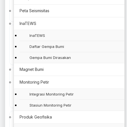
Prospek Cuaca 3 Hari
Prospek Cuaca 7 Hari
Peta Seismisitas
InaTEWS
InaTEWS
Daftar Gempa Bumi
Cuaca Bandara
Peringatan Dini
Gempa Bumi Dirasakan
Magnet Bumi
Monitoring Petir
Satelit Cuaca
Radar Cuaca
Integrasi Monitoring Petir
Stasiun Monitoring Petir
Produk Geofisika