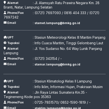
: Jl. Alamsyah Ratu Prawira Negara Km. 28
Alamat
Branti, Natar, Lampung Selatan
: (0721) 7697093 / 0816 404 333 / (0721)
Phone/Fax
7697242
:
Email
stamet.lampung@bmkg.go.id
: Stasiun Meteorologi Kelas III Maritim Panjang
UPT
: Info Cuaca Maritim, Tinggi Gelombang Laut
Tupoksi
: Jl. Yos Sudarso No. 64 Way Lunik Panjang
Alamat
Lampung
: (0721) 343154 / -
Phone/Fax
:
Email
stamar.lampung@bmkg.go.id
: Stasiun Klimatologi Kelas II Lampung
UPT
: Info Iklim, Informasi Hujan, Prakiraan Musim
Tupoksi
: Jln Raya Lintas Sumatera Km.35 -
Alamat
Tegineneng Kode pos 35363
: 0725-7851570/ 0852-1590-1819 / -
Phone/Fax
:
Email
staklim.lampung@bmkg.go.id