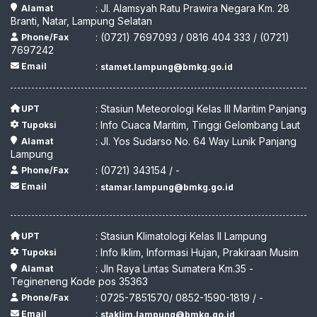
: Jl. Alamsyah Ratu Prawira Negara Km. 28
Alamat
Branti, Natar, Lampung Selatan
: (0721) 7697093 / 0816 404 333 / (0721)
Phone/Fax
7697242
:
Email
stamet.lampung@bmkg.go.id
: Stasiun Meteorologi Kelas III Maritim Panjang
UPT
: Info Cuaca Maritim, Tinggi Gelombang Laut
Tupoksi
: Jl. Yos Sudarso No. 64 Way Lunik Panjang
Alamat
Lampung
: (0721) 343154 / -
Phone/Fax
:
Email
stamar.lampung@bmkg.go.id
: Stasiun Klimatologi Kelas II Lampung
UPT
: Info Iklim, Informasi Hujan, Prakiraan Musim
Tupoksi
: Jln Raya Lintas Sumatera Km.35 -
Alamat
Tegineneng Kode pos 35363
: 0725-7851570/ 0852-1590-1819 / -
Phone/Fax
:
Email
staklim.lampung@bmkg.go.id