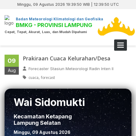
Minggu, 09 Agustus 2026 19:39:51 WIB | 12:39:51 UTC
Badan Meteorologi Klimatologi dan Geofisika
BMKG - PROVINSI LAMPUNG
Cepat, Tepat, Akurat, Luas, dan Mudah Dipahami
Toggle 
Prakiraan Cuaca Kelurahan/Desa
09
Forecaster Stasiun Meteorologi Radin Inten II
Aug
,
cuaca
forecast
Wai Sidomukti
Kecamatan Ketapang
Lampung Selatan
Minggu, 09 Agustus 2026