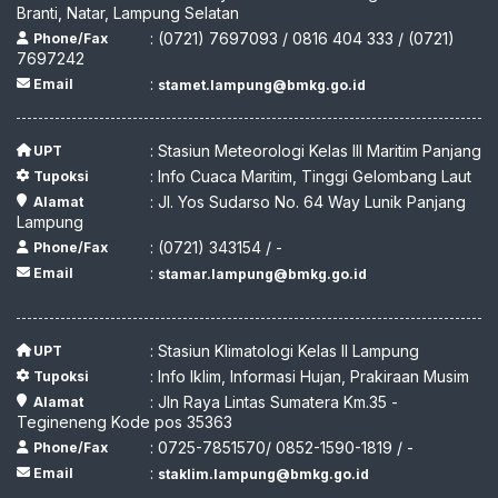
Branti, Natar, Lampung Selatan
: (0721) 7697093 / 0816 404 333 / (0721)
Phone/Fax
7697242
:
Email
stamet.lampung@bmkg.go.id
: Stasiun Meteorologi Kelas III Maritim Panjang
UPT
: Info Cuaca Maritim, Tinggi Gelombang Laut
Tupoksi
: Jl. Yos Sudarso No. 64 Way Lunik Panjang
Alamat
Lampung
: (0721) 343154 / -
Phone/Fax
:
Email
stamar.lampung@bmkg.go.id
: Stasiun Klimatologi Kelas II Lampung
UPT
: Info Iklim, Informasi Hujan, Prakiraan Musim
Tupoksi
: Jln Raya Lintas Sumatera Km.35 -
Alamat
Tegineneng Kode pos 35363
: 0725-7851570/ 0852-1590-1819 / -
Phone/Fax
:
Email
staklim.lampung@bmkg.go.id