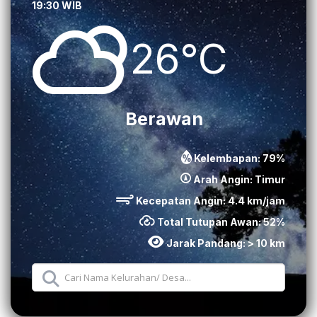
19:30 WIB
26°C
Berawan
Kelembapan:
79
%
Arah Angin:
Timur
Kecepatan Angin:
4.4
km/jam
Total Tutupan Awan:
52
%
Jarak Pandang:
> 10 km