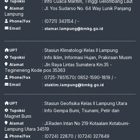
: Info Cuaca Maritim, Tinggi Gelombang Laut
Tupoksi
: Jl. Yos Sudarso No. 64 Way Lunik Panjang
Alamat
Lampung
: (0721) 343154 / -
Phone/Fax
:
Email
stamar.lampung@bmkg.go.id
: Stasiun Klimatologi Kelas II Lampung
UPT
: Info Iklim, Informasi Hujan, Prakiraan Musim
Tupoksi
: Jln Raya Lintas Sumatera Km.35 -
Alamat
Tegineneng Kode pos 35363
: 0725-7851570/ 0852-1590-1819 / -
Phone/Fax
:
Email
staklim.lampung@bmkg.go.id
: Stasiun Geofisika Kelas II Lampung Utara
UPT
: Info Gempa Bumi, Tsunami, Petir dan
Tupoksi
Magnet Bumi
: Jl.Raden Intan No 219 Kotaalam Kotabumi-
Alamat
Lampung Utara 34519
: (0724) 22870 / (0724) 327849
Phone/Fax