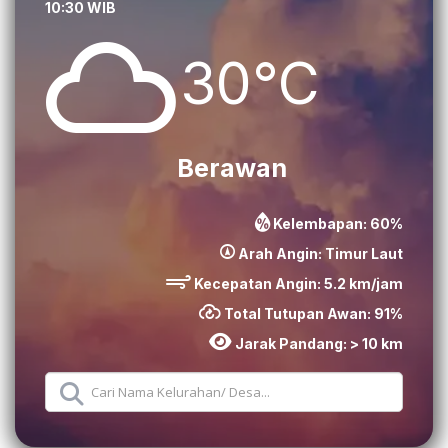
10:30 WIB
30°C
Berawan
Kelembapan:
60
%
Arah Angin:
Timur Laut
Kecepatan Angin:
5.2
km/jam
Total Tutupan Awan:
91
%
Jarak Pandang:
> 10 km