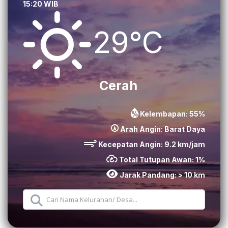
15:20 WIB
29°C
Cerah
Kelembapan:
55
%
Arah Angin:
Barat Daya
Kecepatan Angin:
9.2
km/jam
Total Tutupan Awan:
1
%
Jarak Pandang:
> 10 km