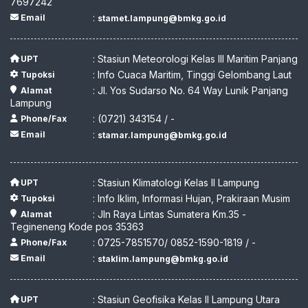
7697242
:
Email
stamet.lampung@bmkg.go.id
: Stasiun Meteorologi Kelas III Maritim Panjang
UPT
: Info Cuaca Maritim, Tinggi Gelombang Laut
Tupoksi
: Jl. Yos Sudarso No. 64 Way Lunik Panjang
Alamat
Lampung
: (0721) 343154 / -
Phone/Fax
:
Email
stamar.lampung@bmkg.go.id
: Stasiun Klimatologi Kelas II Lampung
UPT
: Info Iklim, Informasi Hujan, Prakiraan Musim
Tupoksi
: Jln Raya Lintas Sumatera Km.35 -
Alamat
Tegineneng Kode pos 35363
: 0725-7851570/ 0852-1590-1819 / -
Phone/Fax
:
Email
staklim.lampung@bmkg.go.id
: Stasiun Geofisika Kelas II Lampung Utara
UPT