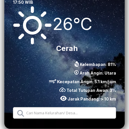
17:50 WIB
26°C
Cerah
Kelembapan:
81
%
Arah Angin:
Utara
Kecepatan Angin:
5.1
km/jam
Total Tutupan Awan:
3
%
Jarak Pandang:
> 10 km