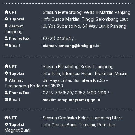
: Stasiun Meteorologi Kelas III Maritim Panjang
UPT
: Info Cuaca Maritim, Tinggi Gelombang Laut
Tupoksi
: Jl. Yos Sudarso No. 64 Way Lunik Panjang
Alamat
Lampung
: (0721) 343154 / -
Phone/Fax
:
Email
stamar.lampung@bmkg.go.id
: Stasiun Klimatologi Kelas II Lampung
UPT
: Info Iklim, Informasi Hujan, Prakiraan Musim
Tupoksi
: Jln Raya Lintas Sumatera Km.35 -
Alamat
Tegineneng Kode pos 35363
: 0725-7851570/ 0852-1590-1819 / -
Phone/Fax
:
Email
staklim.lampung@bmkg.go.id
: Stasiun Geofisika Kelas II Lampung Utara
UPT
: Info Gempa Bumi, Tsunami, Petir dan
Tupoksi
Magnet Bumi