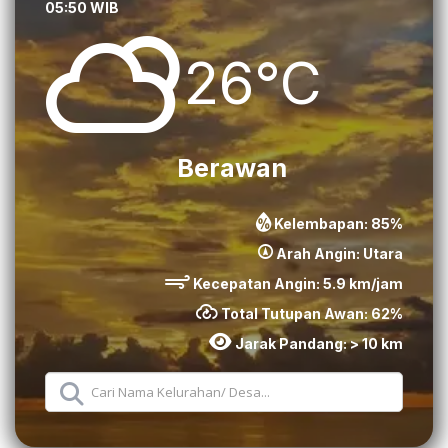
05:50 WIB
26°C
Berawan
Kelembapan:
85
%
Arah Angin:
Utara
Kecepatan Angin:
5.9
km/jam
Total Tutupan Awan:
62
%
Jarak Pandang:
> 10 km