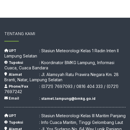
TENTANG KAMI
: Stasiun Meteorologi Kelas 1 Radin Inten II
UPT
Lampung Selatan
: Koordinator BMKG Lampung, Informasi
Tupoksi
Cuaca, Cuaca Bandara
: Jl. Alamsyah Ratu Prawira Negara Km. 28
Alamat
Branti, Natar, Lampung Selatan
: (0721) 7697093 / 0816 404 333 / (0721)
Phone/Fax
7697242
:
Email
stamet.lampung@bmkg.go.id
: Stasiun Meteorologi Kelas III Maritim Panjang
UPT
: Info Cuaca Maritim, Tinggi Gelombang Laut
Tupoksi
: Jl. Yos Sudarso No. 64 Way Lunik Panjang
Alamat