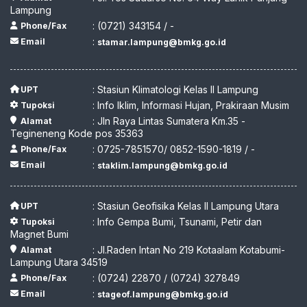
Lampung
: (0721) 343154 / -
Phone/Fax
:
Email
stamar.lampung@bmkg.go.id
: Stasiun Klimatologi Kelas II Lampung
UPT
: Info Iklim, Informasi Hujan, Prakiraan Musim
Tupoksi
: Jln Raya Lintas Sumatera Km.35 -
Alamat
Tegineneng Kode pos 35363
: 0725-7851570/ 0852-1590-1819 / -
Phone/Fax
:
Email
staklim.lampung@bmkg.go.id
: Stasiun Geofisika Kelas II Lampung Utara
UPT
: Info Gempa Bumi, Tsunami, Petir dan
Tupoksi
Magnet Bumi
: Jl.Raden Intan No 219 Kotaalam Kotabumi-
Alamat
Lampung Utara 34519
: (0724) 22870 / (0724) 327849
Phone/Fax
:
Email
stageof.lampung@bmkg.go.id