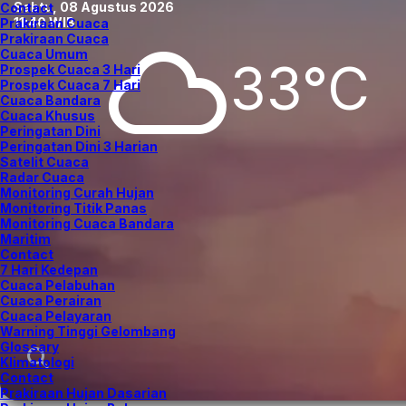
Sabtu, 08 Agustus 2026
Contact
11:40 WIB
Prakiraan Cuaca
Prakiraan Cuaca
Cuaca Umum
33°C
Prospek Cuaca 3 Hari
Prospek Cuaca 7 Hari
Cuaca Bandara
Cuaca Khusus
Peringatan Dini
Peringatan Dini 3 Harian
Satelit Cuaca
Radar Cuaca
Monitoring Curah Hujan
Monitoring Titik Panas
Monitoring Cuaca Bandara
Maritim
Contact
7 Hari Kedepan
Cuaca Pelabuhan
Cuaca Perairan
Cuaca Pelayaran
Warning Tinggi Gelombang
Glossary
Klimatologi
Contact
Prakiraan Hujan Dasarian