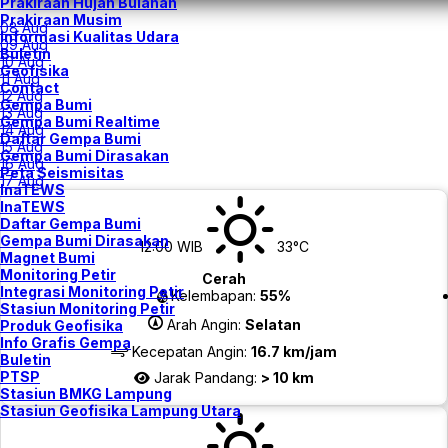
Prakiraan Hujan Bulanan
Prakiraan Musim
08 Aug
Informasi Kualitas Udara
09 Aug
Buletin
10 Aug
Geofisika
11 Aug
Contact
12 Aug
Gempa Bumi
13 Aug
Gempa Bumi Realtime
14 Aug
Daftar Gempa Bumi
15 Aug
Gempa Bumi Dirasakan
16 Aug
Peta Seismisitas
17 Aug
InaTEWS
InaTEWS
Daftar Gempa Bumi
Gempa Bumi Dirasakan
12:00 WIB
33°C
Magnet Bumi
Monitoring Petir
Cerah
Integrasi Monitoring Petir
Kelembapan:
55%
Stasiun Monitoring Petir
Arah Angin:
Selatan
Produk Geofisika
Info Grafis Gempa
Kecepatan Angin:
16.7 km/jam
Buletin
PTSP
Jarak Pandang:
> 10 km
Stasiun BMKG Lampung
Stasiun Geofisika Lampung Utara