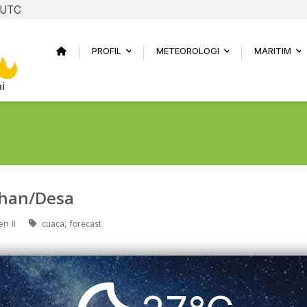
3 UTC
PROFIL
METEOROLOGI
MARITIM
...
...
..
i
ahan/Desa
n II
,
cuaca
forecast