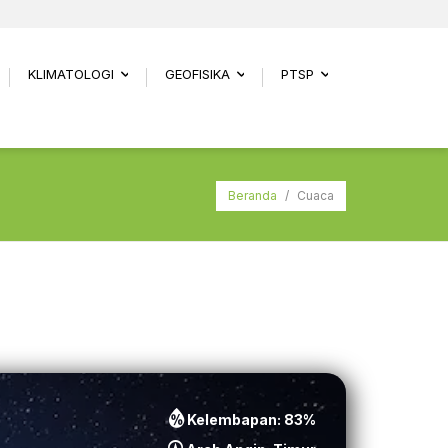
KLIMATOLOGI
GEOFISIKA
PTSP
.
...
...
...
Beranda
/
Cuaca
Kelembapan:
83
%