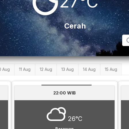
27°C
Cerah
0 Aug
11 Aug
12 Aug
13 Aug
14 Aug
15 Aug
22:00 WIB
26°C
Berawan