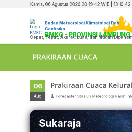
Kamis, 06 Agustus 2026 20:19:43 WIB | 13:19:4
Badan Meteorologi Klimatologi Dan
Geofisika
BMKG - PROVINSI LAMPUNG
Cepat, Tepat, Akurat, Luas, dan Mudah Dipaham
PRAKIRAAN CUACA
Prakiraan Cuaca Kelur
06
Aug
Forecaster Stasiun Meteorologi Radin Inte
Sukaraja