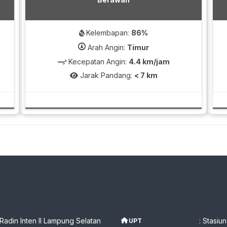
Kelembapan:
86%
Arah Angin:
Timur
Kecepatan Angin:
4.4 km/jam
Jarak Pandang:
< 7 km
 Radin Inten II Lampung Selatan
: Stasiu
UPT