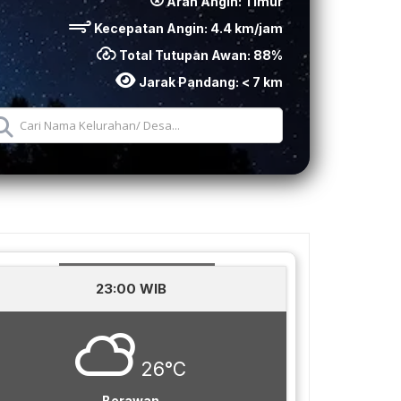
Arah Angin:
Timur
Kecepatan Angin:
4.4
km/jam
Total Tutupan Awan:
88
%
Jarak Pandang:
< 7 km
23:00 WIB
26°C
Berawan