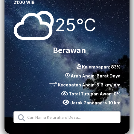
21:00 WIB
25°C
Berawan
Kelembapan:
83
%
Arah Angin:
Barat Daya
Kecepatan Angin:
5.6
km/jam
Total Tutupan Awan:
0
%
Jarak Pandang:
> 10 km