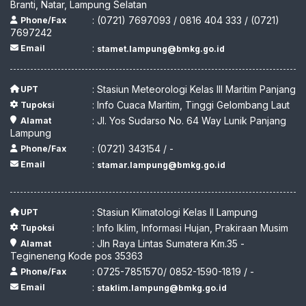
Branti, Natar, Lampung Selatan
: (0721) 7697093 / 0816 404 333 / (0721)
Phone/Fax
7697242
:
Email
stamet.lampung@bmkg.go.id
: Stasiun Meteorologi Kelas III Maritim Panjang
UPT
: Info Cuaca Maritim, Tinggi Gelombang Laut
Tupoksi
: Jl. Yos Sudarso No. 64 Way Lunik Panjang
Alamat
Lampung
: (0721) 343154 / -
Phone/Fax
:
Email
stamar.lampung@bmkg.go.id
: Stasiun Klimatologi Kelas II Lampung
UPT
: Info Iklim, Informasi Hujan, Prakiraan Musim
Tupoksi
: Jln Raya Lintas Sumatera Km.35 -
Alamat
Tegineneng Kode pos 35363
: 0725-7851570/ 0852-1590-1819 / -
Phone/Fax
:
Email
staklim.lampung@bmkg.go.id