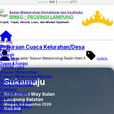
--:--:-- WIB | --:--:-- UTC
Badan Meteorologi Klimatologi dan Geofisika
BMKG - PROVINSI LAMPUNG
Cepat, Tepat, Akurat, Luas, dan Mudah Dipahami
Toggle navigation
09
Aug
Profil
Prakiraan Cuaca Kelurahan/Desa
Profil
Sejarah
Forecaster Stasiun Meteorologi Radin Inten II
cuaca
,
Visi & Misi
Tugas & Fungsi
forecast
Stasiun / UPT
Stasiun Meteorologi
Stasiun Meteorologi Maritim
Sukamaju
Stasiun Klimatologi
Stasiun Geofisika
Publikasi
Jurnal & Artikel
Kecamatan Way Sulan
Buletin
Lampung Selatan
Berita & Kegiatan
Minggu, 09 Agustus 2026
Berita & Kegiatan
11:50 WIB
Meteorologi