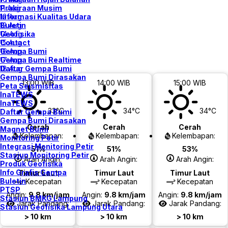
Prakiraan Musim
11 Aug
Informasi Kualitas Udara
12 Aug
Buletin
13 Aug
Geofisika
14 Aug
Contact
15 Aug
Gempa Bumi
16 Aug
Gempa Bumi Realtime
17 Aug
Daftar Gempa Bumi
18 Aug
Gempa Bumi Dirasakan
13:00 WIB
14:00 WIB
15:00 WIB
Peta Seismisitas
InaTEWS
InaTEWS
33°C
34°C
34°C
Daftar Gempa Bumi
Gempa Bumi Dirasakan
Cerah
Cerah
Cerah
Magnet Bumi
Kelembapan:
Kelembapan:
Kelembapan:
Monitoring Petir
Integrasi Monitoring Petir
51%
51%
53%
Stasiun Monitoring Petir
Arah Angin:
Arah Angin:
Arah Angin:
Produk Geofisika
Info Grafis Gempa
Timur Laut
Timur Laut
Timur Laut
Buletin
Kecepatan
Kecepatan
Kecepatan
PTSP
Angin:
9.8 km/jam
Angin:
9.8 km/jam
Angin:
9.8 km/jam
Stasiun BMKG Lampung
Jarak Pandang:
Jarak Pandang:
Jarak Pandang:
Stasiun Geofisika Lampung Utara
> 10 km
> 10 km
> 10 km