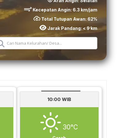
Arah Angin:
Selatan
Kecepatan Angin:
6.3
km/jam
Total Tutupan Awan:
62
%
Jarak Pandang:
< 9 km
10:00 WIB
30°C
Cerah