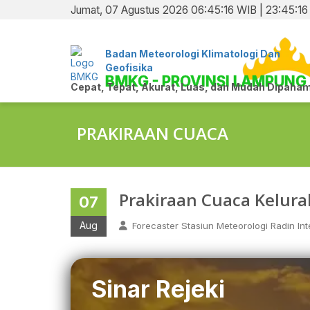
Jumat, 07 Agustus 2026 06:45:16 WIB | 23:45:1
Badan Meteorologi Klimatologi Dan
Geofisika
BMKG - PROVINSI LAMPUNG
Cepat, Tepat, Akurat, Luas, dan Mudah Dipaham
PRAKIRAAN CUACA
Prakiraan Cuaca Kelur
07
Aug
Forecaster Stasiun Meteorologi Radin Inte
Sinar Rejeki