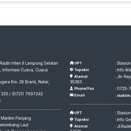
 Radin Inten II Lampung Selatan
: Stasiu
UPT
 Informasi Cuaca, Cuaca
: Info I
Tupoksi
: Jln R
Alamat
egara Km. 28 Branti, Natar,
35363
: 0725-
Phone/Fax
 333 / (0721) 7697242
:
Email
stakli
d
: Stasiu
UPT
I Maritim Panjang
: Info G
Tupoksi
 Gelombang Laut
: Jl.Ra
Alamat