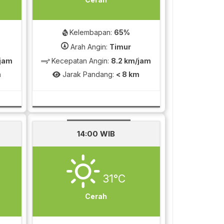
Kelembapan:
65%
Arah Angin:
Timur
/jam
Kecepatan Angin:
8.2 km/jam
m
Jarak Pandang:
< 8 km
14:00 WIB
31°C
Cerah