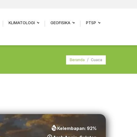
KLIMATOLOGI
GEOFISIKA
PTSP
.
...
...
...
Beranda
/
Cuaca
Kelembapan:
92
%