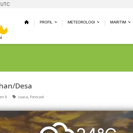
6 UTC
PROFIL
METEOROLOGI
MARITIM
...
...
..
i
ahan/Desa
n II
,
cuaca
forecast