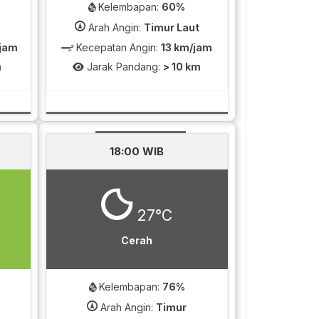
Kelembapan:
60%
Arah Angin:
Timur Laut
/jam
Kecepatan Angin:
13 km/jam
m
Jarak Pandang:
> 10 km
18:00 WIB
27°C
Cerah
Kelembapan:
76%
Arah Angin:
Timur