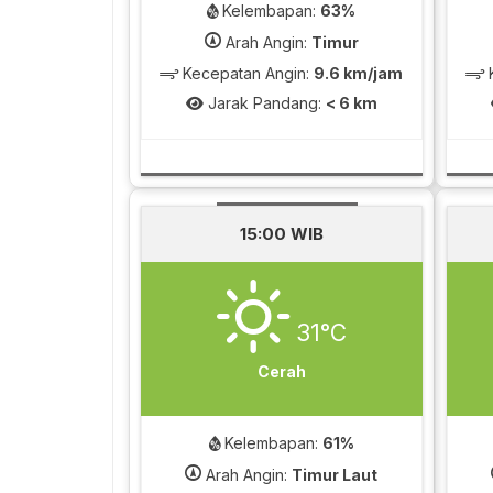
Kelembapan:
63%
Arah Angin:
Timur
Kecepatan Angin:
9.6 km/jam
K
Jarak Pandang:
< 6 km
15:00 WIB
31°C
Cerah
Kelembapan:
61%
Arah Angin:
Timur Laut