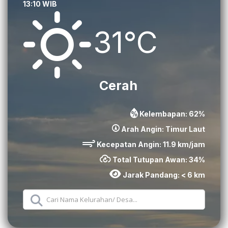
13:10 WIB
31°C
Cerah
Kelembapan:
62
%
Arah Angin:
Timur Laut
Kecepatan Angin:
11.9
km/jam
Total Tutupan Awan:
34
%
Jarak Pandang:
< 6 km