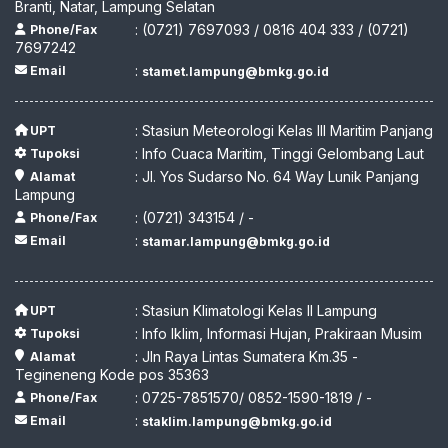
Branti, Natar, Lampung Selatan
: (0721) 7697093 / 0816 404 333 / (0721)
Phone/Fax
7697242
:
Email
stamet.lampung@bmkg.go.id
: Stasiun Meteorologi Kelas III Maritim Panjang
UPT
: Info Cuaca Maritim, Tinggi Gelombang Laut
Tupoksi
: Jl. Yos Sudarso No. 64 Way Lunik Panjang
Alamat
Lampung
: (0721) 343154 / -
Phone/Fax
:
Email
stamar.lampung@bmkg.go.id
: Stasiun Klimatologi Kelas II Lampung
UPT
: Info Iklim, Informasi Hujan, Prakiraan Musim
Tupoksi
: Jln Raya Lintas Sumatera Km.35 -
Alamat
Tegineneng Kode pos 35363
: 0725-7851570/ 0852-1590-1819 / -
Phone/Fax
:
Email
staklim.lampung@bmkg.go.id