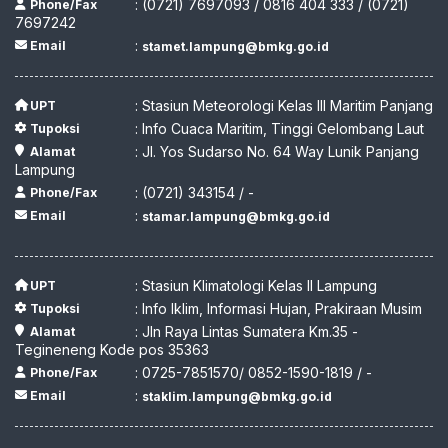
: (0721) 7697093 / 0816 404 333 / (0721)
Phone/Fax
7697242
:
Email
stamet.lampung@bmkg.go.id
: Stasiun Meteorologi Kelas III Maritim Panjang
UPT
: Info Cuaca Maritim, Tinggi Gelombang Laut
Tupoksi
: Jl. Yos Sudarso No. 64 Way Lunik Panjang
Alamat
Lampung
: (0721) 343154 / -
Phone/Fax
:
Email
stamar.lampung@bmkg.go.id
: Stasiun Klimatologi Kelas II Lampung
UPT
: Info Iklim, Informasi Hujan, Prakiraan Musim
Tupoksi
: Jln Raya Lintas Sumatera Km.35 -
Alamat
Tegineneng Kode pos 35363
: 0725-7851570/ 0852-1590-1819 / -
Phone/Fax
:
Email
staklim.lampung@bmkg.go.id