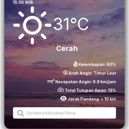
15:30 WIB
31°C
Cerah
Kelembapan:
60
%
Arah Angin:
Timur Laut
Kecepatan Angin:
9.9
km/jam
Total Tutupan Awan:
13
%
Jarak Pandang:
> 10 km