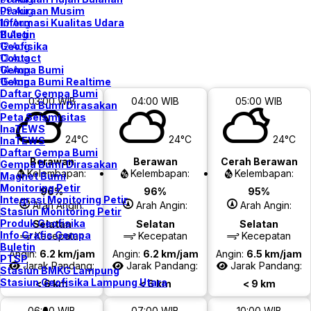
Prakiraan Musim
09 Aug
Informasi Kualitas Udara
10 Aug
Buletin
11 Aug
Geofisika
12 Aug
Contact
13 Aug
Gempa Bumi
14 Aug
Gempa Bumi Realtime
15 Aug
Daftar Gempa Bumi
03:00 WIB
04:00 WIB
05:00 WIB
Gempa Bumi Dirasakan
Peta Seismisitas
InaTEWS
24°C
24°C
24°C
InaTEWS
Daftar Gempa Bumi
Berawan
Berawan
Cerah Berawan
Gempa Bumi Dirasakan
Kelembapan:
Kelembapan:
Kelembapan:
Magnet Bumi
Monitoring Petir
96%
96%
95%
Integrasi Monitoring Petir
Arah Angin:
Arah Angin:
Arah Angin:
Stasiun Monitoring Petir
Produk Geofisika
Selatan
Selatan
Selatan
Info Grafis Gempa
Kecepatan
Kecepatan
Kecepatan
Buletin
Angin:
6.2 km/jam
Angin:
6.2 km/jam
Angin:
6.5 km/jam
PTSP
Jarak Pandang:
Jarak Pandang:
Jarak Pandang:
Stasiun BMKG Lampung
Stasiun Geofisika Lampung Utara
< 6 km
< 6 km
< 9 km
06:00 WIB
07:00 WIB
10:00 WIB