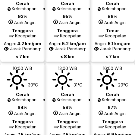
Cerah
Cerah
Cerah
Kelembapan:
Kelembapan:
Kelembapan:
93%
95%
86%
Arah Angin:
Arah Angin:
Arah Angin:
Tenggara
Tenggara
Timur
Kecepatan
Kecepatan
Kecepatan
Angin:
4.2 km/jam
Angin:
5.2 km/jam
Angin:
5.1 km/jam
Jarak Pandang:
Jarak Pandang:
Jarak Pandang:
< 7 km
< 8 km
< 7 km
10:00 WIB
13:00 WIB
16:00 WIB
30°C
31°C
29°C
Cerah
Cerah
Cerah
Kelembapan:
Kelembapan:
Kelembapan:
64%
58%
67%
Arah Angin:
Arah Angin:
Arah Angin:
Tenggara
Tenggara
Tenggara
Kecepatan
Kecepatan
Kecepatan
Angin:
7.5 km/jam
Angin:
7.5 km/jam
Angin:
6.9 km/jam