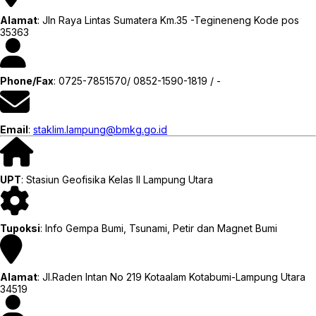
Alamat
: Jln Raya Lintas Sumatera Km.35 -Tegineneng Kode pos
35363
Phone/Fax
: 0725-7851570/ 0852-1590-1819 / -
Email
:
staklim.lampung@bmkg.go.id
UPT
: Stasiun Geofisika Kelas II Lampung Utara
Tupoksi
: Info Gempa Bumi, Tsunami, Petir dan Magnet Bumi
Alamat
: Jl.Raden Intan No 219 Kotaalam Kotabumi-Lampung Utara
34519