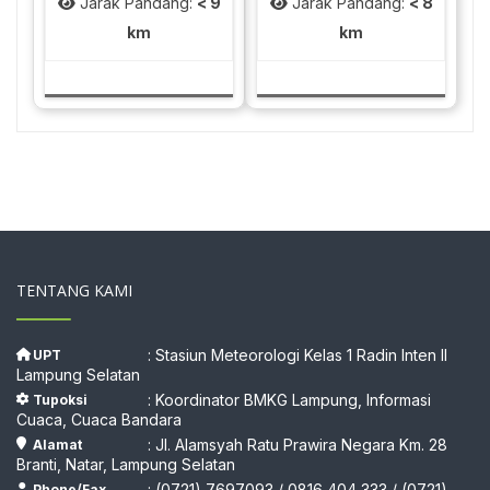
Jarak Pandang:
< 9
Jarak Pandang:
< 8
km
km
TENTANG KAMI
: Stasiun Meteorologi Kelas 1 Radin Inten II
UPT
Lampung Selatan
: Koordinator BMKG Lampung, Informasi
Tupoksi
Cuaca, Cuaca Bandara
: Jl. Alamsyah Ratu Prawira Negara Km. 28
Alamat
Branti, Natar, Lampung Selatan
: (0721) 7697093 / 0816 404 333 / (0721)
Phone/Fax