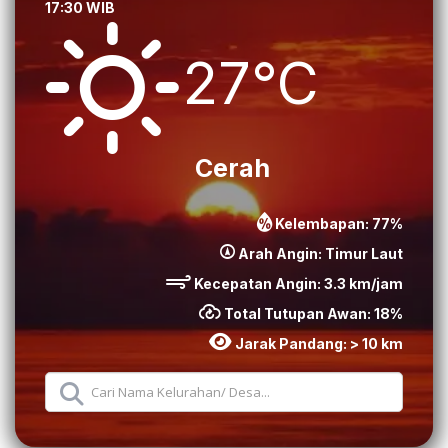
17:30 WIB
27°C
Cerah
Kelembapan:
77
%
Arah Angin:
Timur Laut
Kecepatan Angin:
3.3
km/jam
Total Tutupan Awan:
18
%
Jarak Pandang:
> 10 km