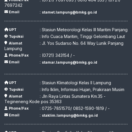
7697242
:
Email
stamet.lampung@bmkg.go.id
: Stasiun Meteorologi Kelas III Maritim Panjang
UPT
: Info Cuaca Maritim, Tinggi Gelombang Laut
Tupoksi
: Jl. Yos Sudarso No. 64 Way Lunik Panjang
Alamat
Lampung
: (0721) 343154 / -
Phone/Fax
:
Email
stamar.lampung@bmkg.go.id
: Stasiun Klimatologi Kelas II Lampung
UPT
: Info Iklim, Informasi Hujan, Prakiraan Musim
Tupoksi
: Jln Raya Lintas Sumatera Km.35 -
Alamat
Tegineneng Kode pos 35363
: 0725-7851570/ 0852-1590-1819 / -
Phone/Fax
:
Email
staklim.lampung@bmkg.go.id