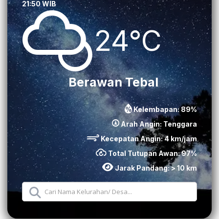
21:50 WIB
24°C
Berawan Tebal
Kelembapan:
89
%
Arah Angin:
Tenggara
Kecepatan Angin:
4
km/jam
Total Tutupan Awan:
97
%
Jarak Pandang:
> 10 km