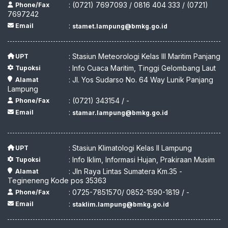
: (0721) 7697093 / 0816 404 333 / (0721)
Phone/Fax
7697242
:
Email
stamet.lampung@bmkg.go.id
: Stasiun Meteorologi Kelas III Maritim Panjang
UPT
: Info Cuaca Maritim, Tinggi Gelombang Laut
Tupoksi
: Jl. Yos Sudarso No. 64 Way Lunik Panjang
Alamat
Lampung
: (0721) 343154 / -
Phone/Fax
:
Email
stamar.lampung@bmkg.go.id
: Stasiun Klimatologi Kelas II Lampung
UPT
: Info Iklim, Informasi Hujan, Prakiraan Musim
Tupoksi
: Jln Raya Lintas Sumatera Km.35 -
Alamat
Tegineneng Kode pos 35363
: 0725-7851570/ 0852-1590-1819 / -
Phone/Fax
:
Email
staklim.lampung@bmkg.go.id