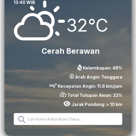
13:40 WIB
32°C
Cerah Berawan
Kelembapan:
48
%
Arah Angin:
Tenggara
Kecepatan Angin:
11.6
km/jam
Total Tutupan Awan:
32
%
Jarak Pandang:
> 10 km