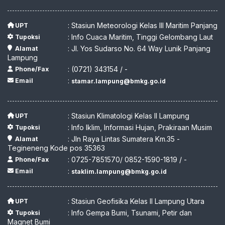
: Stasiun Meteorologi Kelas III Maritim Panjang
UPT
: Info Cuaca Maritim, Tinggi Gelombang Laut
Tupoksi
: Jl. Yos Sudarso No. 64 Way Lunik Panjang
Alamat
Lampung
: (0721) 343154 / -
Phone/Fax
:
Email
stamar.lampung@bmkg.go.id
: Stasiun Klimatologi Kelas II Lampung
UPT
: Info Iklim, Informasi Hujan, Prakiraan Musim
Tupoksi
: Jln Raya Lintas Sumatera Km.35 -
Alamat
Tegineneng Kode pos 35363
: 0725-7851570/ 0852-1590-1819 / -
Phone/Fax
:
Email
staklim.lampung@bmkg.go.id
: Stasiun Geofisika Kelas II Lampung Utara
UPT
: Info Gempa Bumi, Tsunami, Petir dan
Tupoksi
Magnet Bumi