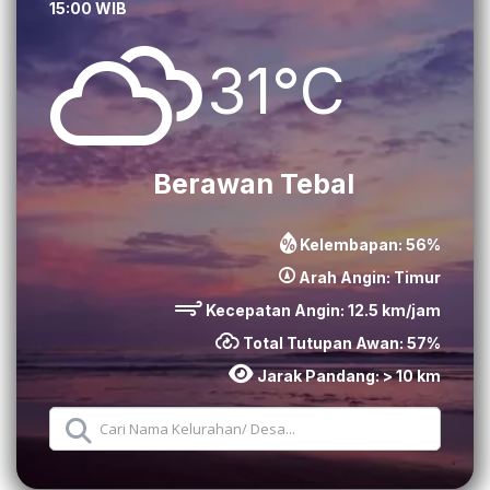
15:00 WIB
31°C
Berawan Tebal
Kelembapan:
56
%
Arah Angin:
Timur
Kecepatan Angin:
12.5
km/jam
Total Tutupan Awan:
57
%
Jarak Pandang:
> 10 km