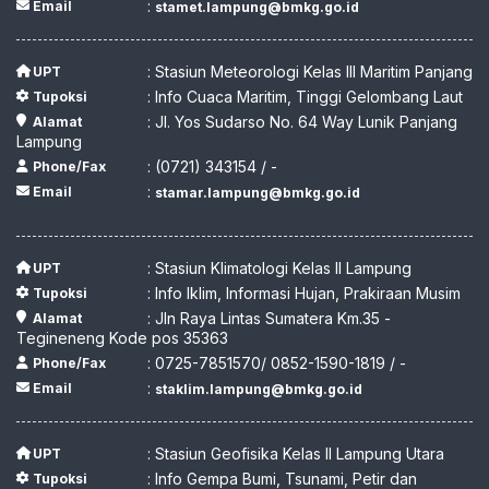
:
Email
stamet.lampung@bmkg.go.id
: Stasiun Meteorologi Kelas III Maritim Panjang
UPT
: Info Cuaca Maritim, Tinggi Gelombang Laut
Tupoksi
: Jl. Yos Sudarso No. 64 Way Lunik Panjang
Alamat
Lampung
: (0721) 343154 / -
Phone/Fax
:
Email
stamar.lampung@bmkg.go.id
: Stasiun Klimatologi Kelas II Lampung
UPT
: Info Iklim, Informasi Hujan, Prakiraan Musim
Tupoksi
: Jln Raya Lintas Sumatera Km.35 -
Alamat
Tegineneng Kode pos 35363
: 0725-7851570/ 0852-1590-1819 / -
Phone/Fax
:
Email
staklim.lampung@bmkg.go.id
: Stasiun Geofisika Kelas II Lampung Utara
UPT
: Info Gempa Bumi, Tsunami, Petir dan
Tupoksi