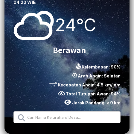
04:20 WIB
24°C
Berawan
Kelembapan:
90
%
Arah Angin:
Selatan
Kecepatan Angin:
4.5
km/jam
Total Tutupan Awan:
94
%
Jarak Pandang:
< 9 km