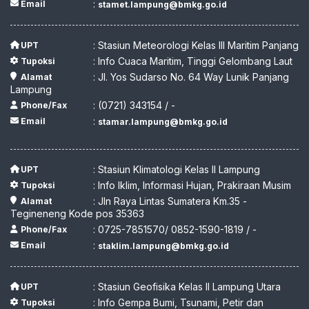
:
Email
stamet.lampung@bmkg.go.id
: Stasiun Meteorologi Kelas III Maritim Panjang
UPT
: Info Cuaca Maritim, Tinggi Gelombang Laut
Tupoksi
: Jl. Yos Sudarso No. 64 Way Lunik Panjang
Alamat
Lampung
: (0721) 343154 / -
Phone/Fax
:
Email
stamar.lampung@bmkg.go.id
: Stasiun Klimatologi Kelas II Lampung
UPT
: Info Iklim, Informasi Hujan, Prakiraan Musim
Tupoksi
: Jln Raya Lintas Sumatera Km.35 -
Alamat
Tegineneng Kode pos 35363
: 0725-7851570/ 0852-1590-1819 / -
Phone/Fax
:
Email
staklim.lampung@bmkg.go.id
: Stasiun Geofisika Kelas II Lampung Utara
UPT
: Info Gempa Bumi, Tsunami, Petir dan
Tupoksi