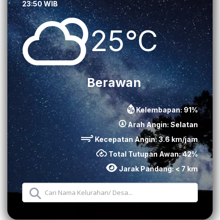
23:50 WIB
25°C
Berawan
Kelembapan:
91
%
Arah Angin:
Selatan
Kecepatan Angin:
3.6
km/jam
Total Tutupan Awan:
42
%
Jarak Pandang:
< 7 km