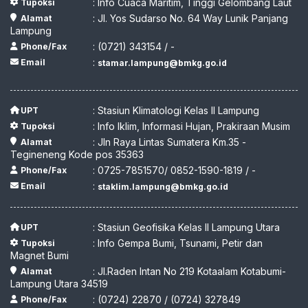
: Info Cuaca Maritim, Tinggi Gelombang Laut
Tupoksi
: Jl. Yos Sudarso No. 64 Way Lunik Panjang
Alamat
Lampung
: (0721) 343154 / -
Phone/Fax
:
Email
stamar.lampung@bmkg.go.id
: Stasiun Klimatologi Kelas II Lampung
UPT
: Info Iklim, Informasi Hujan, Prakiraan Musim
Tupoksi
: Jln Raya Lintas Sumatera Km.35 -
Alamat
Tegineneng Kode pos 35363
: 0725-7851570/ 0852-1590-1819 / -
Phone/Fax
:
Email
staklim.lampung@bmkg.go.id
: Stasiun Geofisika Kelas II Lampung Utara
UPT
: Info Gempa Bumi, Tsunami, Petir dan
Tupoksi
Magnet Bumi
: Jl.Raden Intan No 219 Kotaalam Kotabumi-
Alamat
Lampung Utara 34519
: (0724) 22870 / (0724) 327849
Phone/Fax