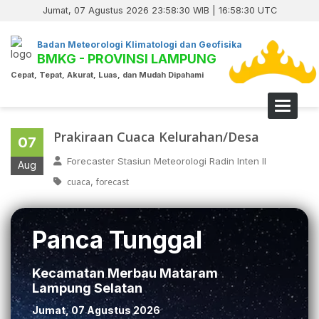
Jumat, 07 Agustus 2026 23:58:31 WIB | 16:58:31 UTC
Badan Meteorologi Klimatologi dan Geofisika
BMKG - PROVINSI LAMPUNG
Cepat, Tepat, Akurat, Luas, dan Mudah Dipahami
Toggle 
Prakiraan Cuaca Kelurahan/Desa
07
Forecaster Stasiun Meteorologi Radin Inten II
Aug
,
cuaca
forecast
Panca Tunggal
Kecamatan Merbau Mataram
Lampung Selatan
Jumat, 07 Agustus 2026