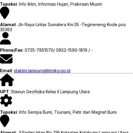
Tupoksi
: Info Iklim, Informasi Hujan, Prakiraan Musim
Alamat
: Jln Raya Lintas Sumatera Km.35 -Tegineneng Kode pos
35363
Phone/Fax
: 0725-7851570/ 0852-1590-1819 / -
Email
:
staklim.lampung@bmkg.go.id
UPT
: Stasiun Geofisika Kelas II Lampung Utara
Tupoksi
: Info Gempa Bumi, Tsunami, Petir dan Magnet Bumi
Alamat
: Jl.Raden Intan No 219 Kotaalam Kotabumi-Lampung Utara