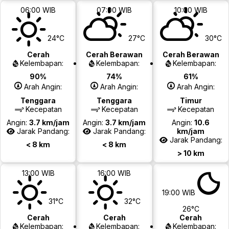
06:00 WIB
07:00 WIB
10:00 WIB
24°C
27°C
30°C
Cerah
Cerah Berawan
Cerah Berawan
Kelembapan:
Kelembapan:
Kelembapan:
90%
74%
61%
Arah Angin:
Arah Angin:
Arah Angin:
Tenggara
Tenggara
Timur
Kecepatan
Kecepatan
Kecepatan
Angin:
3.7 km/jam
Angin:
3.7 km/jam
Angin:
10.6
Jarak Pandang:
Jarak Pandang:
km/jam
Jarak Pandang:
< 8 km
< 8 km
> 10 km
13:00 WIB
16:00 WIB
19:00 WIB
31°C
32°C
26°C
Cerah
Cerah
Cerah
Kelembapan:
Kelembapan:
Kelembapan: