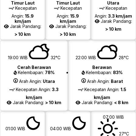
Timur Laut
Timur Laut
Utara
Kecepatan
Kecepatan
Kecepatan
Angin:
15.9
Angin:
15.9
Angin:
3.3 km/jam
km/jam
km/jam
Jarak Pandang:
Jarak Pandang:
Jarak Pandang:
> 10 km
> 10 km
> 10 km
19:00 WIB
32°C
22:00 WIB
28°C
Cerah Berawan
Berawan
Kelembapan:
78%
Kelembapan:
83%
Arah Angin:
Utara
Arah Angin:
Barat
Kecepatan Angin:
3.3
Kecepatan Angin:
1.5
km/jam
km/jam
Jarak Pandang:
> 10 km
Jarak Pandang:
< 8 km
07:00 WIB
01:00 WIB
04:00 WIB
27°C