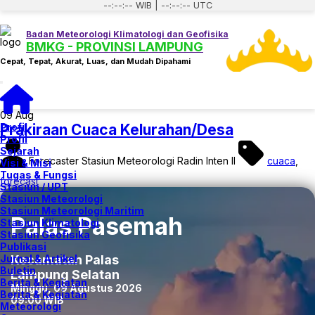
--:--:-- WIB | --:--:-- UTC
Badan Meteorologi Klimatologi dan Geofisika
BMKG - PROVINSI LAMPUNG
Cepat, Tepat, Akurat, Luas, dan Mudah Dipahami
Toggle navigation
09
Aug
Profil
Prakiraan Cuaca Kelurahan/Desa
Profil
Sejarah
Forecaster Stasiun Meteorologi Radin Inten II
cuaca
,
Visi & Misi
Tugas & Fungsi
forecast
Stasiun / UPT
Stasiun Meteorologi
Stasiun Meteorologi Maritim
Palas Pasemah
Stasiun Klimatologi
Stasiun Geofisika
Publikasi
Jurnal & Artikel
Kecamatan Palas
Buletin
Lampung Selatan
Berita & Kegiatan
Minggu, 09 Agustus 2026
Berita & Kegiatan
09:00 WIB
Meteorologi