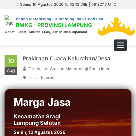
Senin, 10 Agustus 2026 16:32:13 WIB | 09:32:13 UTC
Badan Meteorologi Klimatologi dan Geofisika
BMKG - PROVINSI LAMPUNG
Cepat, Tepat, Akurat, Luas, dan Mudah Dipahami
Toggle 
Prakiraan Cuaca Kelurahan/Desa
10
Forecaster Stasiun Meteorologi Radin Inten II
Aug
,
cuaca
forecast
Marga Jasa
Kecamatan Sragi
Lampung Selatan
Senin, 10 Agustus 2026