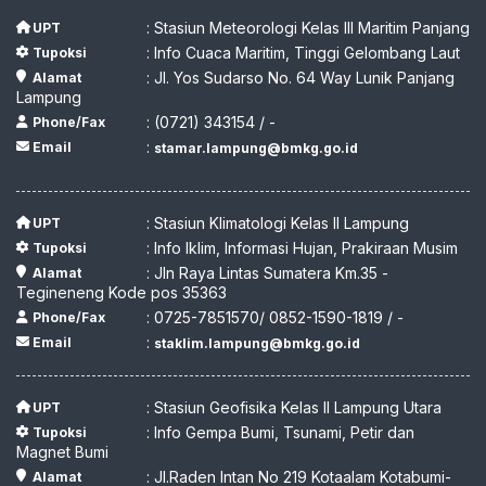
: Stasiun Meteorologi Kelas III Maritim Panjang
UPT
: Info Cuaca Maritim, Tinggi Gelombang Laut
Tupoksi
: Jl. Yos Sudarso No. 64 Way Lunik Panjang
Alamat
Lampung
: (0721) 343154 / -
Phone/Fax
:
Email
stamar.lampung@bmkg.go.id
: Stasiun Klimatologi Kelas II Lampung
UPT
: Info Iklim, Informasi Hujan, Prakiraan Musim
Tupoksi
: Jln Raya Lintas Sumatera Km.35 -
Alamat
Tegineneng Kode pos 35363
: 0725-7851570/ 0852-1590-1819 / -
Phone/Fax
:
Email
staklim.lampung@bmkg.go.id
: Stasiun Geofisika Kelas II Lampung Utara
UPT
: Info Gempa Bumi, Tsunami, Petir dan
Tupoksi
Magnet Bumi
: Jl.Raden Intan No 219 Kotaalam Kotabumi-
Alamat