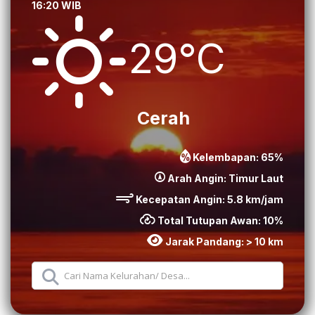
16:20 WIB
29°C
Cerah
Kelembapan:
65
%
Arah Angin:
Timur Laut
Kecepatan Angin:
5.8
km/jam
Total Tutupan Awan:
10
%
Jarak Pandang:
> 10 km