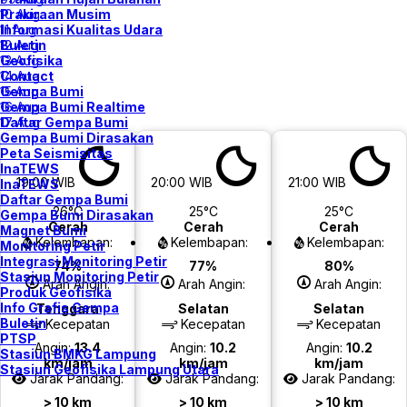
Prakiraan Musim
10 Aug
Informasi Kualitas Udara
11 Aug
Buletin
12 Aug
Geofisika
13 Aug
Contact
14 Aug
Gempa Bumi
15 Aug
Gempa Bumi Realtime
16 Aug
Daftar Gempa Bumi
17 Aug
Gempa Bumi Dirasakan
Peta Seismisitas
InaTEWS
19:00 WIB
20:00 WIB
21:00 WIB
InaTEWS
Daftar Gempa Bumi
26°C
25°C
25°C
Gempa Bumi Dirasakan
Cerah
Cerah
Cerah
Magnet Bumi
Kelembapan:
Kelembapan:
Kelembapan:
Monitoring Petir
Integrasi Monitoring Petir
74%
77%
80%
Stasiun Monitoring Petir
Arah Angin:
Arah Angin:
Arah Angin:
Produk Geofisika
Info Grafis Gempa
Tenggara
Selatan
Selatan
Buletin
Kecepatan
Kecepatan
Kecepatan
PTSP
Angin:
13.4
Angin:
10.2
Angin:
10.2
Stasiun BMKG Lampung
km/jam
km/jam
km/jam
Stasiun Geofisika Lampung Utara
Jarak Pandang:
Jarak Pandang:
Jarak Pandang:
> 10 km
> 10 km
> 10 km