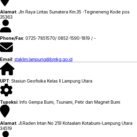
Alamat
: Jln Raya Lintas Sumatera Km.35 -Tegineneng Kode pos
35363
Phone/Fax
: 0725-7851570/ 0852-1590-1819 / -
Email
:
staklim.lampung@bmkg.go.id
UPT
: Stasiun Geofisika Kelas II Lampung Utara
Tupoksi
: Info Gempa Bumi, Tsunami, Petir dan Magnet Bumi
Alamat
: Jl.Raden Intan No 219 Kotaalam Kotabumi-Lampung Utara
34519