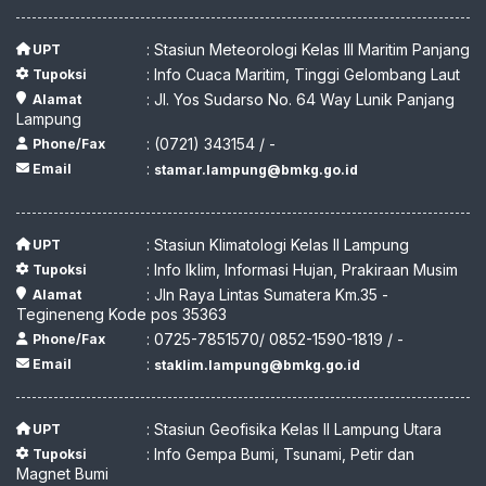
: Stasiun Meteorologi Kelas III Maritim Panjang
UPT
: Info Cuaca Maritim, Tinggi Gelombang Laut
Tupoksi
: Jl. Yos Sudarso No. 64 Way Lunik Panjang
Alamat
Lampung
: (0721) 343154 / -
Phone/Fax
:
Email
stamar.lampung@bmkg.go.id
: Stasiun Klimatologi Kelas II Lampung
UPT
: Info Iklim, Informasi Hujan, Prakiraan Musim
Tupoksi
: Jln Raya Lintas Sumatera Km.35 -
Alamat
Tegineneng Kode pos 35363
: 0725-7851570/ 0852-1590-1819 / -
Phone/Fax
:
Email
staklim.lampung@bmkg.go.id
: Stasiun Geofisika Kelas II Lampung Utara
UPT
: Info Gempa Bumi, Tsunami, Petir dan
Tupoksi
Magnet Bumi