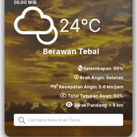
05:00 WIB
24°C
Berawan Tebal
Kelembapan:
96
%
Arah Angin:
Selatan
Kecepatan Angin:
5.6
km/jam
Total Tutupan Awan:
93
%
Jarak Pandang:
< 8 km