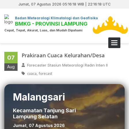
Jumat, 07 Agustus 2026 05:16:19 WIB | 22:16:19 UTC
Badan Meteorologi Klimatologi dan Geofisika
BMKG - PROVINSI LAMPUNG
Cepat, Tepat, Akurat, Luas, dan Mudah Dipahami
Toggle 
Prakiraan Cuaca Kelurahan/Desa
07
Forecaster Stasiun Meteorologi Radin Inten II
Aug
,
cuaca
forecast
Malangsari
Kecamatan Tanjung Sari
Lampung Selatan
Jumat, 07 Agustus 2026