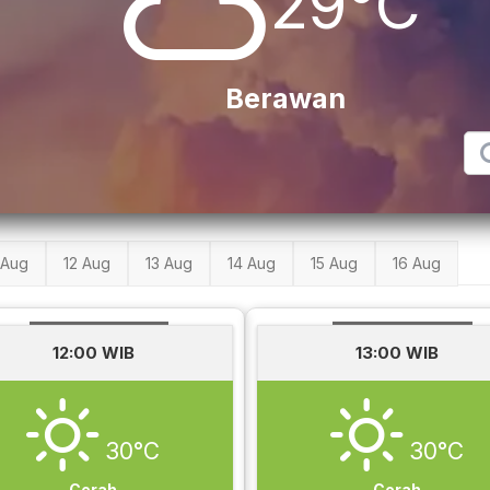
29°C
Berawan
 Aug
12 Aug
13 Aug
14 Aug
15 Aug
16 Aug
12:00 WIB
13:00 WIB
30°C
30°C
Cerah
Cerah