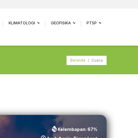
KLIMATOLOGI
GEOFISIKA
PTSP
.
...
...
...
Beranda
/
Cuaca
Kelembapan:
67
%