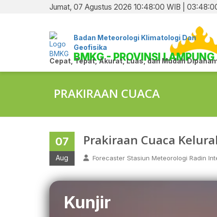
Jumat, 07 Agustus 2026 10:48:01 WIB | 03:48:0
Badan Meteorologi Klimatologi Dan
Geofisika
BMKG - PROVINSI LAMPUNG
Cepat, Tepat, Akurat, Luas, dan Mudah Dipaham
PRAKIRAAN CUACA
Prakiraan Cuaca Kelur
07
Aug
Forecaster Stasiun Meteorologi Radin Inte
Kunjir