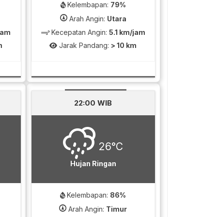
Kelembapan:
79%
Arah Angin:
Utara
jam
Kecepatan Angin:
5.1 km/jam
m
Jarak Pandang:
> 10 km
22:00 WIB
26°C
Hujan Ringan
Kelembapan:
86%
Arah Angin:
Timur