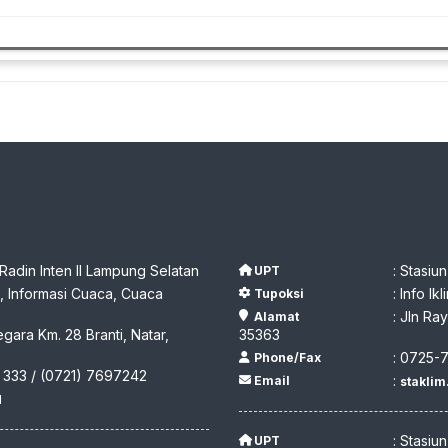
 Radin Inten II Lampung Selatan
: Stasiu
UPT
 Informasi Cuaca, Cuaca
: Info I
Tupoksi
: Jln R
Alamat
egara Km. 28 Branti, Natar,
35363
: 0725-
Phone/Fax
 333 / (0721) 7697242
:
Email
stakli
d
: Stasiu
UPT