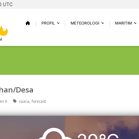
1 UTC
PROFIL
METEOROLOGI
MARITIM
...
...
..
i
ahan/Desa
n II
,
cuaca
forecast