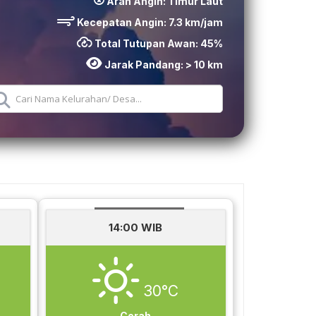
Arah Angin:
Timur Laut
Kecepatan Angin:
7.3
km/jam
Total Tutupan Awan:
45
%
Jarak Pandang:
> 10 km
14:00 WIB
30°C
Cerah