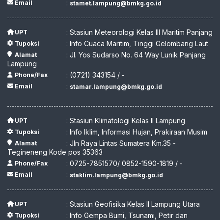
:
Email
stamet.lampung@bmkg.go.id
: Stasiun Meteorologi Kelas III Maritim Panjang
UPT
: Info Cuaca Maritim, Tinggi Gelombang Laut
Tupoksi
: Jl. Yos Sudarso No. 64 Way Lunik Panjang
Alamat
Lampung
: (0721) 343154 / -
Phone/Fax
:
Email
stamar.lampung@bmkg.go.id
: Stasiun Klimatologi Kelas II Lampung
UPT
: Info Iklim, Informasi Hujan, Prakiraan Musim
Tupoksi
: Jln Raya Lintas Sumatera Km.35 -
Alamat
Tegineneng Kode pos 35363
: 0725-7851570/ 0852-1590-1819 / -
Phone/Fax
:
Email
staklim.lampung@bmkg.go.id
: Stasiun Geofisika Kelas II Lampung Utara
UPT
: Info Gempa Bumi, Tsunami, Petir dan
Tupoksi