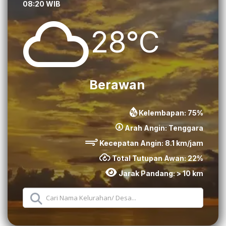
08:20 WIB
28°C
Berawan
Kelembapan:
75
%
Arah Angin:
Tenggara
Kecepatan Angin:
8.1
km/jam
Total Tutupan Awan:
22
%
Jarak Pandang:
> 10 km