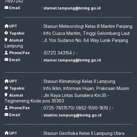
7697242
:
Email
stamet.lampung@bmkg.go.id
: Stasiun Meteorologi Kelas III Maritim Panjang
UPT
: Info Cuaca Maritim, Tinggi Gelombang Laut
Tupoksi
: Jl. Yos Sudarso No. 64 Way Lunik Panjang
Alamat
Lampung
: (0721) 343154 / -
Phone/Fax
:
Email
stamar.lampung@bmkg.go.id
: Stasiun Klimatologi Kelas II Lampung
UPT
: Info Iklim, Informasi Hujan, Prakiraan Musim
Tupoksi
: Jln Raya Lintas Sumatera Km.35 -
Alamat
Tegineneng Kode pos 35363
: 0725-7851570/ 0852-1590-1819 / -
Phone/Fax
:
Email
staklim.lampung@bmkg.go.id
: Stasiun Geofisika Kelas II Lampung Utara
UPT