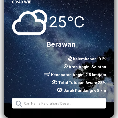
03:40 WIB
25°C
Berawan
Kelembapan:
91
%
Arah Angin:
Selatan
Kecepatan Angin:
2.5
km/jam
Total Tutupan Awan:
28
%
Jarak Pandang:
< 8 km