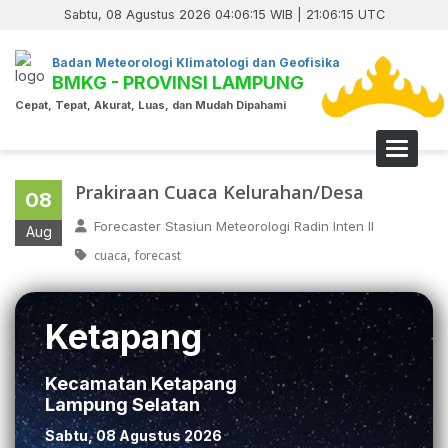
Sabtu, 08 Agustus 2026 04:06:15 WIB | 21:06:15 UTC
Badan Meteorologi Klimatologi dan Geofisika
BMKG - PROVINSI LAMPUNG
Cepat, Tepat, Akurat, Luas, dan Mudah Dipahami
Toggle 
Prakiraan Cuaca Kelurahan/Desa
08
Forecaster Stasiun Meteorologi Radin Inten II
Aug
,
cuaca
forecast
Ketapang
Kecamatan Ketapang
Lampung Selatan
Sabtu, 08 Agustus 2026