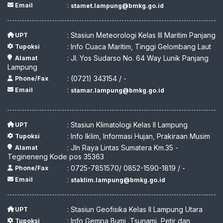
:
Email
stamet.lampung@bmkg.go.id
: Stasiun Meteorologi Kelas III Maritim Panjang
UPT
: Info Cuaca Maritim, Tinggi Gelombang Laut
Tupoksi
: Jl. Yos Sudarso No. 64 Way Lunik Panjang
Alamat
Lampung
: (0721) 343154 / -
Phone/Fax
:
Email
stamar.lampung@bmkg.go.id
: Stasiun Klimatologi Kelas II Lampung
UPT
: Info Iklim, Informasi Hujan, Prakiraan Musim
Tupoksi
: Jln Raya Lintas Sumatera Km.35 -
Alamat
Tegineneng Kode pos 35363
: 0725-7851570/ 0852-1590-1819 / -
Phone/Fax
:
Email
staklim.lampung@bmkg.go.id
: Stasiun Geofisika Kelas II Lampung Utara
UPT
: Info Gempa Bumi, Tsunami, Petir dan
Tupoksi