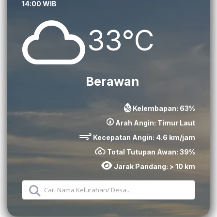
14:00 WIB
33°C
Berawan
Kelembapan:
63
%
Arah Angin:
Timur Laut
Kecepatan Angin:
4.6
km/jam
Total Tutupan Awan:
39
%
Jarak Pandang:
> 10 km