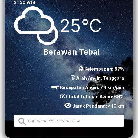
21:30 WIB
25°C
Berawan Tebal
Kelembapan:
87
%
Arah Angin:
Tenggara
Kecepatan Angin:
7.4
km/jam
Total Tutupan Awan:
69
%
Jarak Pandang:
< 10 km