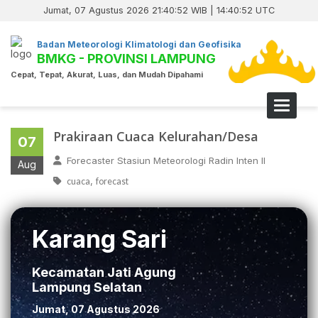
Jumat, 07 Agustus 2026 21:40:53 WIB | 14:40:53 UTC
Badan Meteorologi Klimatologi dan Geofisika
BMKG - PROVINSI LAMPUNG
Cepat, Tepat, Akurat, Luas, dan Mudah Dipahami
Toggle 
Prakiraan Cuaca Kelurahan/Desa
07
Forecaster Stasiun Meteorologi Radin Inten II
Aug
,
cuaca
forecast
Karang Sari
Kecamatan Jati Agung
Lampung Selatan
Jumat, 07 Agustus 2026