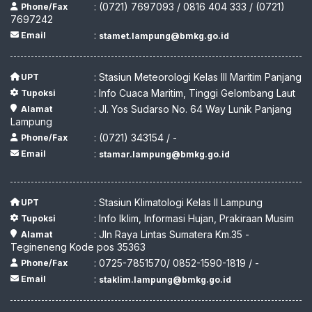
: (0721) 7697093 / 0816 404 333 / (0721)
Phone/Fax
7697242
:
Email
stamet.lampung@bmkg.go.id
: Stasiun Meteorologi Kelas III Maritim Panjang
UPT
: Info Cuaca Maritim, Tinggi Gelombang Laut
Tupoksi
: Jl. Yos Sudarso No. 64 Way Lunik Panjang
Alamat
Lampung
: (0721) 343154 / -
Phone/Fax
:
Email
stamar.lampung@bmkg.go.id
: Stasiun Klimatologi Kelas II Lampung
UPT
: Info Iklim, Informasi Hujan, Prakiraan Musim
Tupoksi
: Jln Raya Lintas Sumatera Km.35 -
Alamat
Tegineneng Kode pos 35363
: 0725-7851570/ 0852-1590-1819 / -
Phone/Fax
:
Email
staklim.lampung@bmkg.go.id